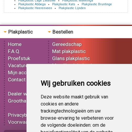
Plakplastic Lage Zwaluwe
Plakplastic Makkinga
Plakplastic Abbega
Plakplastic Kats
Plakplastic Bruntinge
Plakplastic Heerenveen
Plakplastic Lijnden
Plakplastic
Bestellen
Home
Gereedschap
F.A.Q.
Mat plakplastic
Proefstuk
Glans plakplastic
Vacatures
Metallic plakplastic
Mijn account
3D plakplastic
Contact
Effect plakplastic
Wij gebruiken cookies
Bedrukt plakplastic
Dealer worden
Carbon plakplastic
Deze website maakt gebruik van
Groothandel
Lampen folie
cookies en andere
Functionele folie
trackingtechnologieën om uw
Privacybeleid
Plakplastic korting
browse-ervaring te verbeteren voor
Voorwaarden
Op bestelling
de volgende doeleinden:
om de