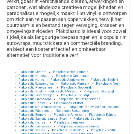
verkrijgbaar in verschillende kleuren, afwerkingen en
patronen, wat eindeloze creatieve mogelijkheden en
personalisatie mogelijk maakt. Het vinyl is ontworpen
om zich aan te passen aan oppervlakken, terwijl het
duurzaam is en bestand tegen vervaging, krassen en
omgevingsinvloeden. Plakplastic is ideaal voor zowel
tijdelijke als langdurige toepassingen en is populair in
autowraps, muurstickers en commerciële branding,
en biedt een kosteneffectief en omkeerbaar
alternatief voor traditionele verf.
Plakplastic IJzeren
Plakplastic Hedikhuizen
Plakplastic Nijmegen
Plakplastic Groeningen
Plakplastic Huins
Plakplastic Aagtekerke
Plakplastic Beldert
Plakplastic Scharendijke
Plakplastic Almkerk
Plakplastic Neer
Plakplastic Rheezerveen
Plakplastic Gouderak
Plakplastic Vlist
Plakplastic Merselo
Plakplastic Geersdijk
Plakplastic Zevenbergen
Plakplastic Klijndijk
Plakplastic Emmeloord
Plakplastic Nieuw-Annerveen
Plakplastic Gebroek
Plakplastic Gersloot
Plakplastic Sint Annaparochie
Plakplastic Nieuw- en Sint Joosland
Plakplastic Wijdenes
Plakplastic Stoutenburg
Plakplastic Bemmel
Plakplastic America
Plakplastic Echteld
Plakplastic Egmond aan den Hoef
Plakplastic Geulhem
Plakplastic Harfsen
Plakplastic Etenaken
Plakplastic Langeveen
Plakplastic Zwaagwesteinde
Plakplastic Teerns
Plakplastic Leiderdorp
Plakplastic Volthe