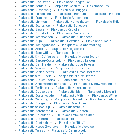
Plakplastic Haarsteeg
Plakplastic Langedijke
Plakplastic Bentelo
Plakplastic Zeldam
Plakplastic Erp
Plakplastic Dieverbrug
Plakplastic Bruggen
Plakplastic Linschoten
Plakplastic Boksum
Plakplastic Herpen
Plakplastic Franeker
Plakplastic Megchelen
Plakplastic Limmen
Plakplastic Herkenbosch
Plakplastic Briltil
Plakplastic Bourtange
Plakplastic Guttecoven
Plakplastic Basse
Plakplastic Kedichem
Plakplastic Den Andel
Plakplastic Noordwelle
Plakplastic Voorstonden
Plakplastic Buitenpost
Plakplastic Blija
Plakplastic Luxwoude
Plakplastic Doorn
Plakplastic Koningsbosch
Plakplastic Lambertschaag
Plakplastic Aerdt
Plakplastic Hoog Soeren
Plakplastic Randwijk
Plakplastic Ingen
Plakplastic Sint Odilienberg
Plakplastic Laag-Soeren
Plakplastic Barger-Oosterveld
Plakplastic Leiden
Plakplastic Den Helder
Plakplastic Oude Pekela
Plakplastic Vaassen
Plakplastic Krabbendijke
Plakplastic Middelbeers
Plakplastic Groot Dochteren
Plakplastic Sint Hubert
Plakplastic Nieuw-Heeten
Plakplastic Nieuw-Beerta
Plakplastic Drenthe
Plakplastic Annerveenschekanaal
Plakplastic Nieuw-Vossemeer
Plakplastic Terlinden
Plakplastic Hijkersmilde
Plakplastic Dubbeldam
Plakplastic Ede
Plakplastic Molenrij
Plakplastic Zoeterwoude
Plakplastic Vijlen
Plakplastic Wijhe
Plakplastic Wetering
Plakplastic Hasselo
Plakplastic Heteren
Plakplastic Dedgum
Plakplastic Den Bommel
Plakplastic Schoterzijl
Plakplastic Stolwijk
Plakplastic Barendrecht
Plakplastic Niersen
Plakplastic Gelselaar
Plakplastic Vrouwenakker
Plakplastic Dieteren
Plakplastic Idaard
Plakplastic Doetinchem
Plakplastic Nijezijl
Plakplastic Hooge Zwaluwe
Plakplastic Lievelde
Plakplastic Weesp
Plakplastic Bennebroek