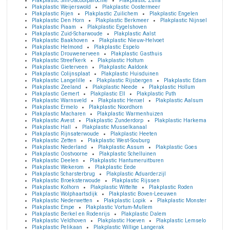
Plakplastic Sint-Jacobiparochie
Plakplastic Zuna
Plakplastic Weijerswold
Plakplastic Oostermeer
Plakplastic Rijen
Plakplastic Zuilichem
Plakplastic Engelen
Plakplastic Den Horn
Plakplastic Berkmeer
Plakplastic Nijnsel
Plakplastic Piaam
Plakplastic Eygelshoven
Plakplastic Zuid-Scharwoude
Plakplastic Aalst
Plakplastic Baakhoven
Plakplastic Nieuw-Helvoet
Plakplastic Helmond
Plakplastic Espelo
Plakplastic Drouwenerveen
Plakplastic Gasthuis
Plakplastic Streefkerk
Plakplastic Holtum
Plakplastic Gieterveen
Plakplastic Aaldonk
Plakplastic Colijnsplaat
Plakplastic Huisduinen
Plakplastic Langelille
Plakplastic Rijsbergen
Plakplastic Edam
Plakplastic Zeeland
Plakplastic Neede
Plakplastic Hollum
Plakplastic Gemert
Plakplastic Ell
Plakplastic Puth
Plakplastic Warnsveld
Plakplastic Henxel
Plakplastic Aalsum
Plakplastic Ermelo
Plakplastic Noordhorn
Plakplastic Macharen
Plakplastic Warmenhuizen
Plakplastic Avest
Plakplastic Zunderdorp
Plakplastic Harkema
Plakplastic Hall
Plakplastic Musselkanaal
Plakplastic Rijnsaterwoude
Plakplastic Heeten
Plakplastic Zetten
Plakplastic West-Souburg
Plakplastic Nederland
Plakplastic Assum
Plakplastic Goes
Plakplastic Oostvoorne
Plakplastic Schelluinen
Plakplastic Deelen
Plakplastic Hantumeruitburen
Plakplastic Wekerom
Plakplastic Eede
Plakplastic Scharsterbrug
Plakplastic Aduarderzijl
Plakplastic Broeksterwoude
Plakplastic Rijssen
Plakplastic Kolhorn
Plakplastic Wittelte
Plakplastic Roden
Plakplastic Wolphaartsdijk
Plakplastic Boven-Leeuwen
Plakplastic Nederwetten
Plakplastic Lopik
Plakplastic Monster
Plakplastic Empe
Plakplastic Vortum-Mullem
Plakplastic Berkel en Rodenrijs
Plakplastic Dalem
Plakplastic Veldhoven
Plakplastic Hoeven
Plakplastic Lemselo
Plakplastic Pelikaan
Plakplastic Willige Langerak