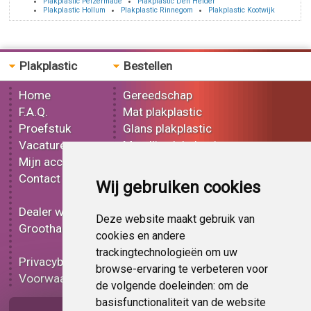
Plakplastic Peizermade
Plakplastic Den Helder
Plakplastic Hollum
Plakplastic Rinnegom
Plakplastic Kootwijk
Plakplastic
Bestellen
Home
Gereedschap
F.A.Q.
Mat plakplastic
Proefstuk
Glans plakplastic
Vacatures
Metallic plakplastic
Mijn account
3D plakplastic
Contact
Effect plakplastic
Wij gebruiken cookies
Bedrukt plakplastic
Dealer worden
Carbon plakplastic
Deze website maakt gebruik van
Groothandel
Lampen folie
cookies en andere
Functionele folie
trackingtechnologieën om uw
Privacybeleid
Plakplastic korting
browse-ervaring te verbeteren voor
Voorwaarden
Op bestelling
de volgende doeleinden:
om de
basisfunctionaliteit van de website