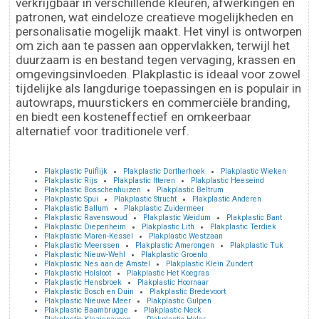
verkrijgbaar in verschillende kleuren, afwerkingen en
patronen, wat eindeloze creatieve mogelijkheden en
personalisatie mogelijk maakt. Het vinyl is ontworpen
om zich aan te passen aan oppervlakken, terwijl het
duurzaam is en bestand tegen vervaging, krassen en
omgevingsinvloeden. Plakplastic is ideaal voor zowel
tijdelijke als langdurige toepassingen en is populair in
autowraps, muurstickers en commerciële branding,
en biedt een kosteneffectief en omkeerbaar
alternatief voor traditionele verf.
Plakplastic Puiflijk
Plakplastic Dortherhoek
Plakplastic Wieken
Plakplastic Rijs
Plakplastic Itteren
Plakplastic Heeseind
Plakplastic Bosschenhuizen
Plakplastic Beltrum
Plakplastic Spui
Plakplastic Strucht
Plakplastic Anderen
Plakplastic Ballum
Plakplastic Zuidermeer
Plakplastic Ravenswoud
Plakplastic Weidum
Plakplastic Bant
Plakplastic Diepenheim
Plakplastic Lith
Plakplastic Terdiek
Plakplastic Maren-Kessel
Plakplastic Westzaan
Plakplastic Meerssen
Plakplastic Amerongen
Plakplastic Tuk
Plakplastic Nieuw-Wehl
Plakplastic Groenlo
Plakplastic Nes aan de Amstel
Plakplastic Klein Zundert
Plakplastic Holsloot
Plakplastic Het Koegras
Plakplastic Hensbroek
Plakplastic Hoornaar
Plakplastic Bosch en Duin
Plakplastic Bredevoort
Plakplastic Nieuwe Meer
Plakplastic Gulpen
Plakplastic Baambrugge
Plakplastic Neck