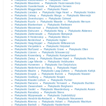
Plakplastic Klazienaveen
Plakplastic Haler
Plakplastic Maasbree
Plakplastic Hazerswoude-Dorp
Plakplastic Ouwsterhaule
Plakplastic Gerwen
Plakplastic Muggenbeet
Plakplastic Piaam
Plakplastic Lienden
Plakplastic Hoge Hexel
Plakplastic Vorden
Plakplastic Catsop
Plakplastic Warga
Plakplastic Meerwijk
Plakplastic Zevenhuisjes
Plakplastic Colmont
Plakplastic Ruurlo
Plakplastic Waarde
Plakplastic Ittersum
Plakplastic Blankenham
Plakplastic Riethoven
Plakplastic Wassenaar
Plakplastic Waalwijk
Plakplastic Elahuizen
Plakplastic Norg
Plakplastic Abbenes
Plakplastic Zoeterwoude
Plakplastic Stompwijk
Plakplastic It Heidenskip
Plakplastic Meers
Plakplastic Aerdenhout
Plakplastic Ingber
Plakplastic Hoog-Keppel
Plakplastic Wittewierum
Plakplastic Vierpolders
Plakplastic Holysloot
Plakplastic Stuifzand
Plakplastic Grave
Plakplastic Etten
Plakplastic IJzeren
Plakplastic Schouwerzijl
Plakplastic Kronenberg
Plakplastic Kampereiland
Plakplastic Zwiep
Plakplastic Blauwe Hand
Plakplastic Peins
Plakplastic Lage Mierde
Plakplastic Veldhunten
Plakplastic Hurwenen
Plakplastic Van Ewijcksluis
Plakplastic Nederhorst den Berg
Plakplastic Hopel
Plakplastic Waalre
Plakplastic Laag-Zuthem
Plakplastic Katlijk
Plakplastic Enspijk
Plakplastic Bunnik
Plakplastic Niawier
Plakplastic Oostburg
Plakplastic Nispen
Plakplastic Klooster-Lidlum
Plakplastic Purmer
Plakplastic Paesens
Plakplastic Ternaard
Plakplastic Buchten
Plakplastic Zwaanshoek
Plakplastic Borgharen
Plakplastic Gastel
Plakplastic Waardenburg
Plakplastic Assen
Plakplastic Ransdorp
Plakplastic Stiens
Plakplastic Wijnjewoude
Plakplastic Oudebildtzijl
Plakplastic Hendrik-Ido-Ambacht
Plakplastic Nieuwveen
Plakplastic Alverna
Plakplastic Holset
Plakplastic Wachtum
Plakplastic Banholt
Plakplastic Haskerhorne