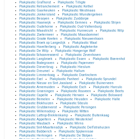
Plakplastic Grafhorst
Plakplastic Tilligte
Plakplastic Retranchement
Plakplastic Kethel
Plakplastic Gaarkeuken
Plakplastic Westmaas
Plakplastic Jonkersland
Plakplastic Munstergeleen
Plakplastic Besoyen
Plakplastic Zuiddorpe
Plakplastic Haanwijk
Plakplastic Eemnes
Plakplastic Strijen
Plakplastic Oudehorne
Plakplastic Oud-Valkenburg
Plakplastic Maastricht
Plakplastic Hunnecum
Plakplastic Wilp
Plakplastic Zoetermeer
Plakplastic Maasbommel
Plakplastic Groote Keeten
Plakplastic Nieuwenhoorn
Plakplastic Broek op Langedijk
Plakplastic Waal
Plakplastic Havelterberg
Plakplastic Aagtekerke
Plakplastic De Wilp
Plakplastic Hongerige Wolf
Plakplastic Schoonrewoerd
Plakplastic Zevenhoven
Plakplastic Langbroek
Plakplastic Essen
Plakplastic Boerenhol
Plakplastic Bodegraven
Plakplastic Papenveer
Plakplastic Dieverbrug
Plakplastic Hieslum
Plakplastic Dreumel
Plakplastic Hallum
Plakplastic Limmerkoog
Plakplastic Doetinchem
Plakplastic Exel
Plakplastic Panheel
Plakplastic Sprundel
Plakplastic Nieuw- en Sint Joosland
Plakplastic Buinerveen
Plakplastic Arnemuiden
Plakplastic Esch
Plakplastic Harculo
Plakplastic Groeningen
Plakplastic Rouveen
Plakplastic Beets
Plakplastic Capelle
Plakplastic Herwen
Plakplastic Bolsward
Plakplastic Bemelen
Plakplastic Heusden
Plakplastic Halle
Plakplastic Blokhuizen
Plakplastic Sibculo
Plakplastic Grubbenvorst
Plakplastic Persingen
Plakplastic Willemsdorp
Plakplastic Witten
Plakplastic Lattrop-Breklenkamp
Plakplastic Buitenkaag
Plakplastic Appeltern
Plakplastic Westerklief
Plakplastic Waubach
Plakplastic Mirns
Plakplastic Sint-Maartensdijk
Plakplastic Delfstrahuizen
Plakplastic Babberich
Plakplastic Spijkenisse
Plakplastic Herkingen
Plakplastic De Stolpen