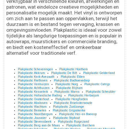
verkrijgbaar in verschillende kleuren, afwerkingen en
patronen, wat eindeloze creatieve mogelijkheden en
personalisatie mogelijk maakt. Het vinyl is ontworpen
om zich aan te passen aan oppervlakken, terwijl het
duurzaam is en bestand tegen vervaging, krassen en
omgevingsinvloeden. Plakplastic is ideaal voor zowel
tijdelijke als langdurige toepassingen en is populair in
autowraps, muurstickers en commerciële branding,
en biedt een kosteneffectief en omkeerbaar
alternatief voor traditionele verf.
Plakplastic Scheveningen
Plakplastic Honthem
Plakplastic Akkrum
Plakplastic De Bilt
Plakplastic Gelderland
Plakplastic Kerk-Avezaath
Plakplastic Elden
Plakplastic Riethoven
Plakplastic Badhoevedorp
Plakplastic Venhuizen
Plakplastic Norg
Plakplastic Catrijp
Plakplastic Achthuizen
Plakplastic Blijham
Plakplastic Kesseleik
Plakplastic Warns
Plakplastic Scheulder
Plakplastic Hollandsche Rading
Plakplastic Herbaijum
Plakplastic Oosterhout
Plakplastic Hengforden
Plakplastic Abshoven
Plakplastic Broeksterwoude
Plakplastic Wachtum
Plakplastic Zuidzange
Plakplastic Bemelen
Plakplastic Grijpskerke
Plakplastic Noordbergum
Plakplastic Hei- en Boeicop
Plakplastic Jouswier
Plakplastic Stiphout
Plakplastic Stevensbeek
Plakplastic Ruigezand
Plakplastic Berg aan de Maas
Plakplastic Barchem