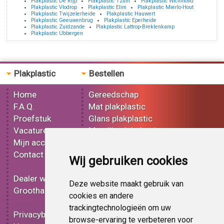
Plakplastic De Rijp
Plakplastic Tzum
Plakplastic Wichmond
Plakplastic Vlodrop
Plakplastic Elim
Plakplastic Mierlo-Hout
Plakplastic Twijzelerheide
Plakplastic Hauwert
Plakplastic Geeuwenbrug
Plakplastic Eperheide
Plakplastic Zuidzande
Plakplastic Lattrop-Breklenkamp
Plakplastic Ubbergen
Plakplastic
Bestellen
Home
Gereedschap
F.A.Q.
Mat plakplastic
Proefstuk
Glans plakplastic
Vacatures
Metallic plakplastic
Mijn account
3D plakplastic
Contact
Effect plakplastic
Wij gebruiken cookies
Bedrukt plakplastic
Dealer worden
Carbon plakplastic
Deze website maakt gebruik van
Groothandel
Lampen folie
cookies en andere
Functionele folie
trackingtechnologieën om uw
Privacybeleid
Plakplastic korting
browse-ervaring te verbeteren voor