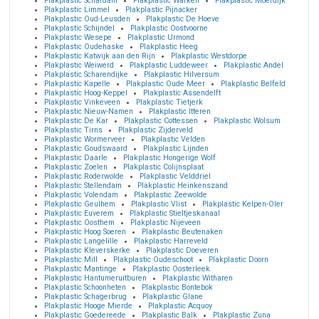
Plakplastic Schardam
Plakplastic Warken
Plakplastic Moerdijk
Plakplastic Limmel
Plakplastic Pijnacker
Plakplastic Oud-Leusden
Plakplastic De Hoeve
Plakplastic Schijndel
Plakplastic Oostvoorne
Plakplastic Wesepe
Plakplastic Urmond
Plakplastic Oudehaske
Plakplastic Heeg
Plakplastic Katwijk aan den Rijn
Plakplastic Westdorpe
Plakplastic Weiwerd
Plakplastic Luddeweer
Plakplastic Andel
Plakplastic Scharendijke
Plakplastic Hilversum
Plakplastic Kapelle
Plakplastic Oude Meer
Plakplastic Belfeld
Plakplastic Hoog-Keppel
Plakplastic Assendelft
Plakplastic Vinkeveen
Plakplastic Tietjerk
Plakplastic Nieuw-Namen
Plakplastic Itteren
Plakplastic De Kar
Plakplastic Cottessen
Plakplastic Wolsum
Plakplastic Tirns
Plakplastic Zijderveld
Plakplastic Wormerveer
Plakplastic Velden
Plakplastic Goudswaard
Plakplastic Lijnden
Plakplastic Daarle
Plakplastic Hongerige Wolf
Plakplastic Zoelen
Plakplastic Colijnsplaat
Plakplastic Roderwolde
Plakplastic Velddriel
Plakplastic Stellendam
Plakplastic Heinkenszand
Plakplastic Volendam
Plakplastic Zeewolde
Plakplastic Geulhem
Plakplastic Vlist
Plakplastic Kelpen-Oler
Plakplastic Euverem
Plakplastic Stieltjeskanaal
Plakplastic Oosthem
Plakplastic Nijeveen
Plakplastic Hoog Soeren
Plakplastic Beutenaken
Plakplastic Langelille
Plakplastic Harreveld
Plakplastic Kleverskerke
Plakplastic Doeveren
Plakplastic Mill
Plakplastic Oudeschoot
Plakplastic Doorn
Plakplastic Mantinge
Plakplastic Oosterleek
Plakplastic Hantumeruitburen
Plakplastic Witharen
Plakplastic Schoonheten
Plakplastic Bontebok
Plakplastic Schagerbrug
Plakplastic Glane
Plakplastic Hooge Mierde
Plakplastic Acquoy
Plakplastic Goedereede
Plakplastic Balk
Plakplastic Zuna