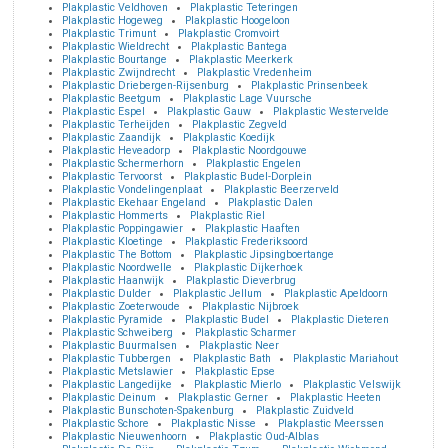
Plakplastic Veldhoven
Plakplastic Teteringen
Plakplastic Hogeweg
Plakplastic Hoogeloon
Plakplastic Trimunt
Plakplastic Cromvoirt
Plakplastic Wieldrecht
Plakplastic Bantega
Plakplastic Bourtange
Plakplastic Meerkerk
Plakplastic Zwijndrecht
Plakplastic Vredenheim
Plakplastic Driebergen-Rijsenburg
Plakplastic Prinsenbeek
Plakplastic Beetgum
Plakplastic Lage Vuursche
Plakplastic Espel
Plakplastic Gauw
Plakplastic Westervelde
Plakplastic Terheijden
Plakplastic Zegveld
Plakplastic Zaandijk
Plakplastic Koedijk
Plakplastic Heveadorp
Plakplastic Noordgouwe
Plakplastic Schermerhorn
Plakplastic Engelen
Plakplastic Tervoorst
Plakplastic Budel-Dorplein
Plakplastic Vondelingenplaat
Plakplastic Beerzerveld
Plakplastic Ekehaar Engeland
Plakplastic Dalen
Plakplastic Hommerts
Plakplastic Riel
Plakplastic Poppingawier
Plakplastic Haaften
Plakplastic Kloetinge
Plakplastic Frederiksoord
Plakplastic The Bottom
Plakplastic Jipsingboertange
Plakplastic Noordwelle
Plakplastic Dijkerhoek
Plakplastic Haanwijk
Plakplastic Dieverbrug
Plakplastic Dulder
Plakplastic Jellum
Plakplastic Apeldoorn
Plakplastic Zoeterwoude
Plakplastic Nijbroek
Plakplastic Pyramide
Plakplastic Budel
Plakplastic Dieteren
Plakplastic Schweiberg
Plakplastic Scharmer
Plakplastic Buurmalsen
Plakplastic Neer
Plakplastic Tubbergen
Plakplastic Bath
Plakplastic Mariahout
Plakplastic Metslawier
Plakplastic Epse
Plakplastic Langedijke
Plakplastic Mierlo
Plakplastic Velswijk
Plakplastic Deinum
Plakplastic Gerner
Plakplastic Heeten
Plakplastic Bunschoten-Spakenburg
Plakplastic Zuidveld
Plakplastic Schore
Plakplastic Nisse
Plakplastic Meerssen
Plakplastic Nieuwenhoorn
Plakplastic Oud-Alblas