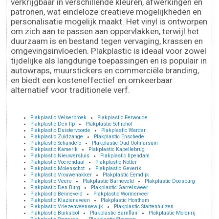
verkrijgbaar in verschillende kleuren, afwerkingen en
patronen, wat eindeloze creatieve mogelijkheden en
personalisatie mogelijk maakt. Het vinyl is ontworpen
om zich aan te passen aan oppervlakken, terwijl het
duurzaam is en bestand tegen vervaging, krassen en
omgevingsinvloeden. Plakplastic is ideaal voor zowel
tijdelijke als langdurige toepassingen en is populair in
autowraps, muurstickers en commerciële branding,
en biedt een kosteneffectief en omkeerbaar
alternatief voor traditionele verf.
Plakplastic Velserbroek
Plakplastic Ferwoude
Plakplastic Den Ilp
Plakplastic Schiphol
Plakplastic Duistervoorde
Plakplastic Warder
Plakplastic Zuidzange
Plakplastic Enschede
Plakplastic Schandelo
Plakplastic Oud Ootmarsum
Plakplastic Kamerik
Plakplastic Kapellebrug
Plakplastic Nieuwersluis
Plakplastic Ilpendam
Plakplastic Voerendaal
Plakplastic Notter
Plakplastic Molenschot
Plakplastic Geverik
Plakplastic Vrouwenakker
Plakplastic Eemdijk
Plakplastic Veere
Plakplastic Barneveld
Plakplastic Doesburg
Plakplastic Den Burg
Plakplastic Garrelsweer
Plakplastic Benneveld
Plakplastic Wormerveer
Plakplastic Klazienaveen
Plakplastic Honthem
Plakplastic Vriezenveensewijk
Plakplastic Startenhuizen
Plakplastic Buiksloot
Plakplastic Barnflair
Plakplastic Molenrij