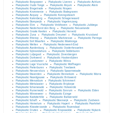
Plakplastic Borgsweer
Plakplastic IJzeren
Plakplastic Achlum
Plakplastic Oude-Tonge
Plakplastic Anjum
Plakplastic Alem
Plakplastic Bingelrade
Plakplastic Nispen
Plakplastic Krommenie
Plakplastic Bodegraven
Plakplastic Acquoy
Plakplastic Koningsbosch
Plakplastic Kalenberg
Plakplastic Schagerwaard
Plakplastic Stompwijk
Plakplastic Vogelenzang
Plakplastic Elim
Plakplastic Veldhoven
Plakplastic Jubbega
Plakplastic Nederhorst den Berg
Plakplastic Nieuwlande
Plakplastic Groote Keeten
Plakplastic Herveld
Plakplastic Zuna
Plakplastic Dreumel
Plakplastic Kruisland
Plakplastic Rhenoy
Plakplastic Marknesse
Plakplastic Parrega
Plakplastic Sint Maarten
Plakplastic Makkinga
Plakplastic Welten
Plakplastic Nederweert-Eind
Plakplastic Aardenburg
Plakplastic Oosterhesselen
Plakplastic Sijbrandahuis
Plakplastic Siddeburen
Plakplastic Lutjegast
Plakplastic Zevenbergen
Plakplastic Dorkwerd
Plakplastic Haskerdijken
Plakplastic Landsmeer
Plakplastic Wilnis
Plakplastic Lage Vuursche
Plakplastic Wolfhagen
Plakplastic Pieterburen
Plakplastic Treebeek
Plakplastic Nessersluis
Plakplastic Spaarnwoude
Plakplastic Staverden
Plakplastic Bennekom
Plakplastic Morra
Plakplastic Noordgouwe
Plakplastic Britswerd
Plakplastic Menaldum
Plakplastic Schimmert
Plakplastic Metslawier
Plakplastic Brijdorpe
Plakplastic Scharwoude
Plakplastic Holwierde
Plakplastic Ruinerwold
Plakplastic Eenrum
Plakplastic Elden
Plakplastic Winneweer
Plakplastic Ezinge
Plakplastic Kootstertille
Plakplastic Balloerveld
Plakplastic Schaft
Plakplastic Steenwijk
Plakplastic Zuidveen
Plakplastic Hemelum
Plakplastic Hapert
Plakplastic Poortvliet
Plakplastic Kloosterzande
Plakplastic Rozendaal
Plakplastic Druten
Plakplastic Kropswolde
Plakplastic Nijkerk