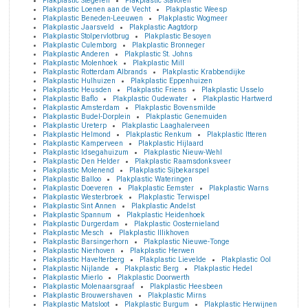
Plakplastic Stegeren
Plakplastic Stavoren
Plakplastic Loenen aan de Vecht
Plakplastic Weesp
Plakplastic Beneden-Leeuwen
Plakplastic Wogmeer
Plakplastic Jaarsveld
Plakplastic Aagtdorp
Plakplastic Stolpervlotbrug
Plakplastic Besoyen
Plakplastic Culemborg
Plakplastic Bronneger
Plakplastic Anderen
Plakplastic St. Johns
Plakplastic Molenhoek
Plakplastic Mill
Plakplastic Rotterdam Albrands
Plakplastic Krabbendijke
Plakplastic Hulhuizen
Plakplastic Eppenhuizen
Plakplastic Heusden
Plakplastic Friens
Plakplastic Usselo
Plakplastic Baflo
Plakplastic Oudewater
Plakplastic Hartwerd
Plakplastic Amsterdam
Plakplastic Bovensmilde
Plakplastic Budel-Dorplein
Plakplastic Genemuiden
Plakplastic Ureterp
Plakplastic Laaghalerveen
Plakplastic Helmond
Plakplastic Renkum
Plakplastic Itteren
Plakplastic Kamperveen
Plakplastic Hijlaard
Plakplastic Idsegahuizum
Plakplastic Nieuw-Wehl
Plakplastic Den Helder
Plakplastic Raamsdonksveer
Plakplastic Molenend
Plakplastic Sijbekarspel
Plakplastic Balloo
Plakplastic Wateringen
Plakplastic Doeveren
Plakplastic Eemster
Plakplastic Warns
Plakplastic Westerbroek
Plakplastic Terwispel
Plakplastic Sint Annen
Plakplastic Andelst
Plakplastic Spannum
Plakplastic Heidenhoek
Plakplastic Durgerdam
Plakplastic Oosternieland
Plakplastic Mesch
Plakplastic Illikhoven
Plakplastic Barsingerhorn
Plakplastic Nieuwe-Tonge
Plakplastic Nierhoven
Plakplastic Herwen
Plakplastic Havelterberg
Plakplastic Lievelde
Plakplastic Ool
Plakplastic Nijlande
Plakplastic Berg
Plakplastic Hedel
Plakplastic Mierlo
Plakplastic Doorwerth
Plakplastic Molenaarsgraaf
Plakplastic Heesbeen
Plakplastic Brouwershaven
Plakplastic Mirns
Plakplastic Matsloot
Plakplastic Burgum
Plakplastic Herwijnen