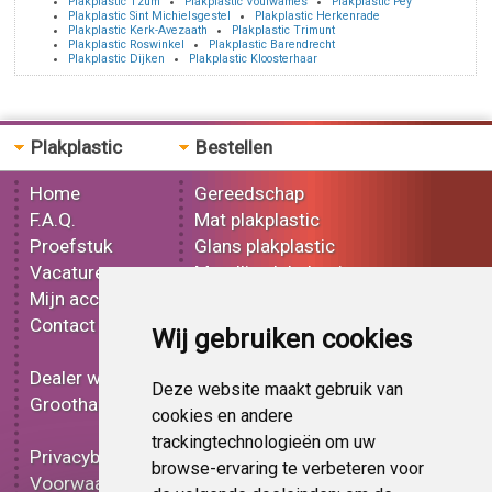
Plakplastic Tzum
Plakplastic Voulwames
Plakplastic Pey
Plakplastic Sint Michielsgestel
Plakplastic Herkenrade
Plakplastic Kerk-Avezaath
Plakplastic Trimunt
Plakplastic Roswinkel
Plakplastic Barendrecht
Plakplastic Dijken
Plakplastic Kloosterhaar
Plakplastic
Bestellen
Home
Gereedschap
F.A.Q.
Mat plakplastic
Proefstuk
Glans plakplastic
Vacatures
Metallic plakplastic
Mijn account
3D plakplastic
Contact
Effect plakplastic
Wij gebruiken cookies
Bedrukt plakplastic
Dealer worden
Carbon plakplastic
Deze website maakt gebruik van
Groothandel
Lampen folie
cookies en andere
Functionele folie
trackingtechnologieën om uw
Privacybeleid
Plakplastic korting
browse-ervaring te verbeteren voor
Voorwaarden
Op bestelling