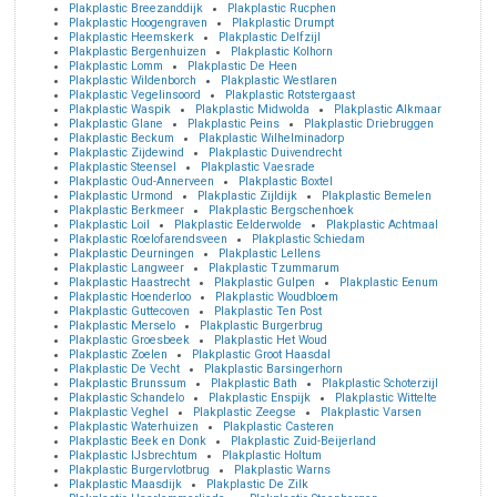
Plakplastic Breezanddijk
Plakplastic Rucphen
Plakplastic Hoogengraven
Plakplastic Drumpt
Plakplastic Heemskerk
Plakplastic Delfzijl
Plakplastic Bergenhuizen
Plakplastic Kolhorn
Plakplastic Lomm
Plakplastic De Heen
Plakplastic Wildenborch
Plakplastic Westlaren
Plakplastic Vegelinsoord
Plakplastic Rotstergaast
Plakplastic Waspik
Plakplastic Midwolda
Plakplastic Alkmaar
Plakplastic Glane
Plakplastic Peins
Plakplastic Driebruggen
Plakplastic Beckum
Plakplastic Wilhelminadorp
Plakplastic Zijdewind
Plakplastic Duivendrecht
Plakplastic Steensel
Plakplastic Vaesrade
Plakplastic Oud-Annerveen
Plakplastic Boxtel
Plakplastic Urmond
Plakplastic Zijldijk
Plakplastic Bemelen
Plakplastic Berkmeer
Plakplastic Bergschenhoek
Plakplastic Loil
Plakplastic Eelderwolde
Plakplastic Achtmaal
Plakplastic Roelofarendsveen
Plakplastic Schiedam
Plakplastic Deurningen
Plakplastic Lellens
Plakplastic Langweer
Plakplastic Tzummarum
Plakplastic Haastrecht
Plakplastic Gulpen
Plakplastic Eenum
Plakplastic Hoenderloo
Plakplastic Woudbloem
Plakplastic Guttecoven
Plakplastic Ten Post
Plakplastic Merselo
Plakplastic Burgerbrug
Plakplastic Groesbeek
Plakplastic Het Woud
Plakplastic Zoelen
Plakplastic Groot Haasdal
Plakplastic De Vecht
Plakplastic Barsingerhorn
Plakplastic Brunssum
Plakplastic Bath
Plakplastic Schoterzijl
Plakplastic Schandelo
Plakplastic Enspijk
Plakplastic Wittelte
Plakplastic Veghel
Plakplastic Zeegse
Plakplastic Varsen
Plakplastic Waterhuizen
Plakplastic Casteren
Plakplastic Beek en Donk
Plakplastic Zuid-Beijerland
Plakplastic IJsbrechtum
Plakplastic Holtum
Plakplastic Burgervlotbrug
Plakplastic Warns
Plakplastic Maasdijk
Plakplastic De Zilk