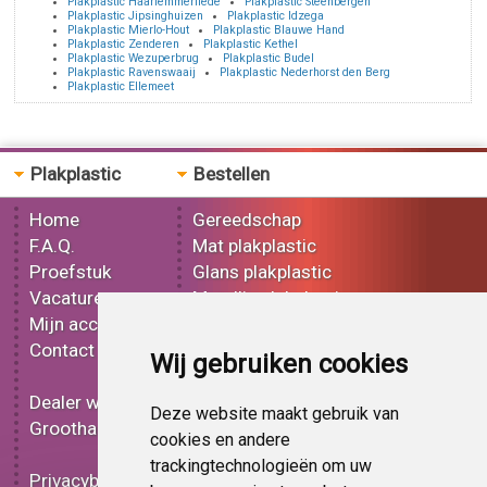
Plakplastic Haarlemmerliede
Plakplastic Steenbergen
Plakplastic Jipsinghuizen
Plakplastic Idzega
Plakplastic Mierlo-Hout
Plakplastic Blauwe Hand
Plakplastic Zenderen
Plakplastic Kethel
Plakplastic Wezuperbrug
Plakplastic Budel
Plakplastic Ravenswaaij
Plakplastic Nederhorst den Berg
Plakplastic Ellemeet
Plakplastic
Bestellen
Home
Gereedschap
F.A.Q.
Mat plakplastic
Proefstuk
Glans plakplastic
Vacatures
Metallic plakplastic
Mijn account
3D plakplastic
Contact
Effect plakplastic
Wij gebruiken cookies
Bedrukt plakplastic
Dealer worden
Carbon plakplastic
Deze website maakt gebruik van
Groothandel
Lampen folie
cookies en andere
Functionele folie
trackingtechnologieën om uw
Privacybeleid
Plakplastic korting