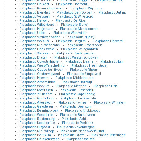
Plakplastic Middelbert
Plakplastic Zegge
Plakplastic Andijk
Plakplastic Helkant
Plakplastic Boerdonk
Plakplastic Raamsdonksveer
Plakplastic Wijdenes
Plakplastic Biervliet
Plakplastic Den Dolder
Plakplastic Jutrijp
Plakplastic Vessem
Plakplastic St.Willebrord
Plakplastic Helvoirt
Plakplastic De Rips
Plakplastic Wilbertoord
Plakplastic Elshof
Plakplastic Heijenrath
Plakplastic Maasbommel
Plakplastic Uddel
Plakplastic Wahlwiller
Plakplastic Vrouwenpolder
Plakplastic Nijezijl
Plakplastic Wolsum
Plakplastic Bergum
Plakplastic Holwerd
Plakplastic Nieuweschans
Plakplastic Retersbeek
Plakplastic Haakswold
Plakplastic Wijngaarden
Plakplastic Sterksel
Plakplastic Zoeterwoude
Plakplastic Druten
Plakplastic Westenschouwen
Plakplastic Ouwsterhaule
Plakplastic Daarle
Plakplastic Een
Plakplastic West-Terschelling
Plakplastic Heemstede
Plakplastic Gasselternijveen
Plakplastic Rhoon
Plakplastic Oosterwijtwerd
Plakplastic Simpelveld
Plakplastic Hoeven
Plakplastic Middelharnis
Plakplastic Arnemuiden
Plakplastic Terheijl
Plakplastic Workum
Plakplastic Meeden
Plakplastic Drie
Plakplastic Meerssen
Plakplastic Linschoten
Plakplastic Zuilichem
Plakplastic Kapellebrug
Plakplastic Gorinchem
Plakplastic Lucaswolde
Plakplastic Akersloot
Plakplastic Twijzel
Plakplastic Witharen
Plakplastic Geysteren
Plakplastic Deersum
Plakplastic Benningbroek
Plakplastic Nibbixwoud
Plakplastic Westdorpe
Plakplastic Buinerveen
Plakplastic Rustenburg
Plakplastic Acht
Plakplastic Kootstertille
Plakplastic Poeldonk
Plakplastic Uitgeest
Plakplastic Zevenbergen
Plakplastic Nieuwkoop
Plakplastic Nederweert-Eind
Plakplastic Berlikum
Plakplastic Grave
Plakplastic Teteringen
Plakplastic Heinkenszand
Plakplastic Welten