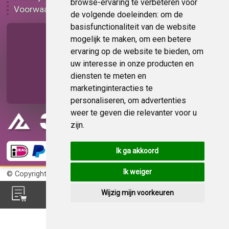
browse-ervaring te verbeteren voor
Voorwaarden
Op bestelling
de volgende doeleinden:
om de
basisfunctionaliteit van de website
Pagina delen
mogelijk te maken
,
om een betere
ervaring op de website te bieden
,
om
uw interesse in onze producten en
diensten te meten en
marketinginteracties te
personaliseren
,
om advertenties
weer te geven die relevanter voor u
zijn
.
Ik ga akkoord
Ik weiger
© Copyright 2026
KvK 72383585
Wijzig mijn voorkeuren
Feedback?
Deel uw mening