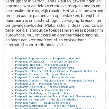
verkrijgbaar in verschillende kleuren, afwerkingen en
patronen, wat eindeloze creatieve mogelijkheden en
personalisatie mogelijk maakt. Het vinyl is ontworpen
om zich aan te passen aan oppervlakken, terwijl het
duurzaam is en bestand tegen vervaging, krassen en
omgevingsinvloeden. Plakplastic is ideaal voor zowel
tijdelijke als langdurige toepassingen en is populair in
autowraps, muurstickers en commerciële branding,
en biedt een kosteneffectief en omkeerbaar
alternatief voor traditionele verf.
Plakplastic Tripscompagnie
Plakplastic Heinenoord
Plakplastic Vorstenbosch
Plakplastic De Lichtmis
Plakplastic Friesland
Plakplastic Zeddam
Plakplastic Woudenberg
Plakplastic Roermond
Plakplastic Dalfsen
Plakplastic Grouw
Plakplastic Achthuizen
Plakplastic Rietmolen
Plakplastic Blaricum
Plakplastic Egmondermeer
Plakplastic Asperen
Plakplastic Drenthe
Plakplastic Linne
Plakplastic De Pollen
Plakplastic Lent
Plakplastic Aagtekerke
Plakplastic Oude Meer
Plakplastic Hoogenweg
Plakplastic Schalsum
Plakplastic Heenvliet
Plakplastic Muiderberg
Plakplastic Lottum
Plakplastic Koudekerk aan den Rijn
Plakplastic Nieuwe Wetering
Plakplastic Vierlingsbeek
Plakplastic Maria-Hoop
Plakplastic Helden
Plakplastic Hornhuizen
Plakplastic Wieringerwaard
Plakplastic Wijbosch