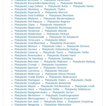
Plakplastic Achtmaal
Plakplastic Ruinerwold
Plakplastic Bunschoten-Spakenburg
Plakplastic Poeldijk
Plakplastic Laag-Zuthem
Plakplastic Azelo
Plakplastic Heiloo
Plakplastic Wamberg
Plakplastic Tholen
Plakplastic Rijperkerk
Plakplastic Marrum
Plakplastic Oost-Graftdijk
Plakplastic Steendam
Plakplastic Midlaren
Plakplastic Westerwijtwerd
Plakplastic Het Koegras
Plakplastic Angeren
Plakplastic Glane
Plakplastic Haastrecht
Plakplastic Wapenveld
Plakplastic Wassenaar
Plakplastic Heukelum
Plakplastic Ameide
Plakplastic Middelstum
Plakplastic Heikant
Plakplastic Windwardside
Plakplastic De Schiphorst
Plakplastic Terneuzen
Plakplastic Sittard
Plakplastic Oost-Maarland
Plakplastic Eeserveen
Plakplastic Workum
Plakplastic Uden
Plakplastic Eemnes
Plakplastic Gerwen
Plakplastic Hollandsche Rading
Plakplastic Camerig
Plakplastic Taarlo
Plakplastic Valthe
Plakplastic Arnemuiden
Plakplastic Blauwe Hand
Plakplastic De Veenhoop
Plakplastic Zandberg
Plakplastic Akersloot
Plakplastic Wijthmen
Plakplastic Aalburg
Plakplastic Drumpt
Plakplastic Gaastmeer
Plakplastic Spannum
Plakplastic Hessum
Plakplastic Leermens
Plakplastic Heesselt
Plakplastic Woltersum
Plakplastic Nieuw-Vennep
Plakplastic Groote Keeten
Plakplastic Nederasselt
Plakplastic Poortugaal
Plakplastic Hijken
Plakplastic Zwolle
Plakplastic Grootegast
Plakplastic Baneheide
Plakplastic Wapse
Plakplastic Sint-Annaland
Plakplastic Leuth
Plakplastic Heek
Plakplastic Volthe
Plakplastic Siddeburen
Plakplastic Beetgumermolen
Plakplastic Gerner
Plakplastic Werkhoven
Plakplastic Vondelingenplaat
Plakplastic Mensingeweer
Plakplastic Visserweert
Plakplastic Sint Joost
Plakplastic Baak
Plakplastic Draaibrug
Plakplastic Steggerda
Plakplastic Nijemirdum