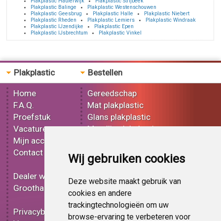
Plakplastic Haulerwijk
Plakplastic Strijbeek
Plakplastic Balinge
Plakplastic Westenschouwen
Plakplastic Geesbrug
Plakplastic Halle
Plakplastic Niebert
Plakplastic Rheden
Plakplastic Lemiers
Plakplastic Windraak
Plakplastic IJzendijke
Plakplastic Epen
Plakplastic IJsbrechtum
Plakplastic Vinkel
Plakplastic
Bestellen
Home
Gereedschap
F.A.Q.
Mat plakplastic
Proefstuk
Glans plakplastic
Vacatures
Metallic plakplastic
Mijn account
3D plakplastic
Contact
Effect plakplastic
Wij gebruiken cookies
Bedrukt plakplastic
Dealer worden
Carbon plakplastic
Deze website maakt gebruik van
Groothandel
Lampen folie
cookies en andere
Functionele folie
trackingtechnologieën om uw
Privacybeleid
Plakplastic korting
browse-ervaring te verbeteren voor