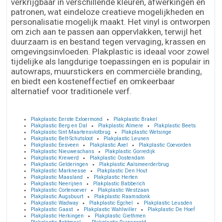
verkrijgbaar in verschillende kleuren, afwerkingen en
patronen, wat eindeloze creatieve mogelijkheden en
personalisatie mogelijk maakt. Het vinyl is ontworpen
om zich aan te passen aan oppervlakken, terwijl het
duurzaam is en bestand tegen vervaging, krassen en
omgevingsinvloeden. Plakplastic is ideaal voor zowel
tijdelijke als langdurige toepassingen en is populair in
autowraps, muurstickers en commerciële branding,
en biedt een kosteneffectief en omkeerbaar
alternatief voor traditionele verf.
Plakplastic Eerste Exloermond
Plakplastic Brakel
Plakplastic Berg en Dal
Plakplastic Almere
Plakplastic Beets
Plakplastic Sint Maartensvlotbrug
Plakplastic Wetsinge
Plakplastic Belt-Schutsloot
Plakplastic Leunen
Plakplastic Eesveen
Plakplastic Axel
Plakplastic Coevorden
Plakplastic Nieuweschans
Plakplastic Gorredijk
Plakplastic Krewerd
Plakplastic Oostendam
Plakplastic Gelderingen
Plakplastic Aalsmeerderbrug
Plakplastic Marknesse
Plakplastic Den Hout
Plakplastic Maasland
Plakplastic Herten
Plakplastic Neerijnen
Plakplastic Babberich
Plakplastic Cortenoever
Plakplastic Westzaan
Plakplastic Augsbuurt
Plakplastic Raamsdonk
Plakplastic Wadway
Plakplastic Egchel
Plakplastic Leusden
Plakplastic Gaast
Plakplastic Wahlwiller
Plakplastic De Hoef
Plakplastic Herkingen
Plakplastic Giethmen