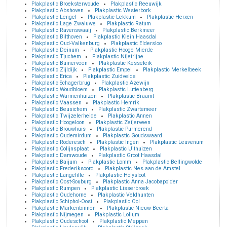
Plakplastic Broeksterwoude
Plakplastic Reeuwijk
Plakplastic Abshoven
Plakplastic Westerbork
Plakplastic Lengel
Plakplastic Lekkum
Plakplastic Herxen
Plakplastic Lage Zwaluwe
Plakplastic Ratum
Plakplastic Ravenswaaij
Plakplastic Berkmeer
Plakplastic Bilthoven
Plakplastic Klein Haasdal
Plakplastic Oud-Valkenburg
Plakplastic Eldersloo
Plakplastic Deinum
Plakplastic Hooge Mierde
Plakplastic Tjuchem
Plakplastic Nijetrijne
Plakplastic Buinerveen
Plakplastic Kesseleik
Plakplastic Zijldijk
Plakplastic Empel
Plakplastic Merkelbeek
Plakplastic Erica
Plakplastic Zuidvelde
Plakplastic Schagerbrug
Plakplastic Azewijn
Plakplastic Woudbloem
Plakplastic Luttenberg
Plakplastic Warmenhuizen
Plakplastic Braamt
Plakplastic Vaassen
Plakplastic Hemrik
Plakplastic Beusichem
Plakplastic Zwartemeer
Plakplastic Twijzelerheide
Plakplastic Annen
Plakplastic Hoogeloon
Plakplastic Zeijerveen
Plakplastic Brouwhuis
Plakplastic Purmerend
Plakplastic Oudemirdum
Plakplastic Goudswaard
Plakplastic Roderesch
Plakplastic Ingen
Plakplastic Leuvenum
Plakplastic Colijnsplaat
Plakplastic Uithuizen
Plakplastic Damwoude
Plakplastic Groot Haasdal
Plakplastic Baijum
Plakplastic Lomm
Plakplastic Bellingwolde
Plakplastic Frederiksoord
Plakplastic Nes aan de Amstel
Plakplastic Langelille
Plakplastic Holysloot
Plakplastic Oost-Souburg
Plakplastic Anna Jacobapolder
Plakplastic Rumpen
Plakplastic Lisserbroek
Plakplastic Oudehorne
Plakplastic Veldhunten
Plakplastic Schiphol-Oost
Plakplastic Ool
Plakplastic Markenbinnen
Plakplastic Nieuw-Beerta
Plakplastic Nijmegen
Plakplastic Lollum
Plakplastic Oudeschoot
Plakplastic Meppen