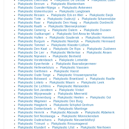
Plakplastic Elkenrade
Plakplastic De Blesse
Plakplastic Edam
Plakplastic Eenrum
Plakplastic Blankenham
Plakplastic Ouwster-Nijega
Plakplastic Ankeveen
Plakplastic Idskenhuizen
Plakplastic Langbroek
Plakplastic Ressen
Plakplastic Eck en Wiel
Plakplastic Ewijk
Plakplastic Tinte
Plakplastic Oudezijl
Plakplastic Scharendijke
Plakplastic Raar
Plakplastic Den Haag
Plakplastic Dordrecht
Plakplastic Raath
Plakplastic Steenwijksmoer
Plakplastic Camerig
Plakplastic Dalem
Plakplastic Dussen
Plakplastic Oudkarspel
Plakplastic Sint Anna ter Muiden
Plakplastic Hulten
Plakplastic Gouderak
Plakplastic Hommert
Plakplastic Burgum
Plakplastic Noordijk
Plakplastic Hennaard
Plakplastic Tommel
Plakplastic Klooster-Lidlum
Plakplastic Den Kaat
Plakplastic De Rips
Plakplastic Zuidveen
Plakplastic De Lier
Plakplastic Wellerlooi
Plakplastic Ansen
Plakplastic Nijeveen
Plakplastic Bentveld
Plakplastic Vorstenbosch
Plakplastic Lintvelde
Plakplastic Eyserheide
Plakplastic Baarsdorpermeer
Plakplastic Hellevoetsluis
Plakplastic Vaassen
Plakplastic Giethmen
Plakplastic Voorst
Plakplastic Oude-Tonge
Plakplastic Vrouwenparochie
Plakplastic Bolsward
Plakplastic Broekland
Plakplastic Raalte
Plakplastic Lintelo
Plakplastic Maarn
Plakplastic Leek
Plakplastic De Lichtmis
Plakplastic Walsoorden
Plakplastic Sint Jansteen
Plakplastic Vinkel
Plakplastic Wijnjewoude
Plakplastic Meerveld
Plakplastic Dennenburg
Plakplastic Heeten
Plakplastic Ool
Plakplastic Wogmeer
Plakplastic Den Burg
Plakplastic Hoogkerk
Plakplastic Schiphol-Centrum
Plakplastic Donkerbroek
Plakplastic Mantinge
Plakplastic Hemrik
Plakplastic Abcoude
Plakplastic Abbekerk
Plakplastic Sint Nicolaasga
Plakplastic Monnickendam
Plakplastic Oudeschans
Plakplastic Nieuwebildtzijl
Plakplastic Trimunt
Plakplastic Rinsumageest
Plakplastic Klundert
Plakplastic IJlst
Plakplastic Nierhoven