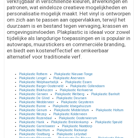
verkrijgbaar in verschillende kleuren, afwerkingen en
patronen, wat eindeloze creatieve mogelijkheden en
personalisatie mogelijk maakt. Het vinyl is ontworpen
om zich aan te passen aan oppervlakken, terwijl het
duurzaam is en bestand tegen vervaging, krassen en
omgevingsinvloeden. Plakplastic is ideaal voor zowel
tijdelijke als langdurige toepassingen en is populair in
autowraps, muurstickers en commerciële branding,
en biedt een kosteneffectief en omkeerbaar
alternatief voor traditionele verf.
Plakplastic Rothem
Plakplastic Nieuwe-Tonge
Plakplastic Lengel
Plakplastic Anerveen
Plakplastic Wolphaartsdijk
Plakplastic Essen
Plakplastic Barger-Oosterveld
Plakplastic Collendoorn
Plakplastic Blokhuizen
Plakplastic Kerkwerve
Plakplastic Gerwen
Plakplastic Welberg
Plakplastic Banholt
Plakplastic De Glind
Plakplastic Deursen
Plakplastic Wedderveer
Plakplastic Geysteren
Plakplastic Bunne
Plakplastic Idsegahuizum
Plakplastic Genum
Plakplastic Middelstum
Plakplastic Holtum
Plakplastic Wezep
Plakplastic Kolderveen
Plakplastic Rozendaal
Plakplastic Oosterwierum
Plakplastic Hank
Plakplastic Breklenkamp
Plakplastic Speuld
Plakplastic Garrelsweer
Plakplastic Nootdorp
Plakplastic Wachtum
Plakplastic Rockanje
Plakplastic Oostburg
Plakplastic Lelystad