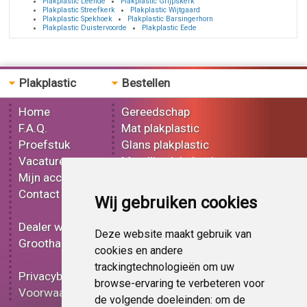
Plakplastic Leende
Plakplastic Grijpskerk
Plakplastic Streefkerk
Plakplastic Wijtgaard
Plakplastic Spekhoek
Plakplastic Barsingerhorn
Plakplastic Duistervoorde
Plakplastic Eede
Plakplastic
Bestellen
Home
Gereedschap
F.A.Q.
Mat plakplastic
Proefstuk
Glans plakplastic
Vacatures
Metallic plakplastic
Mijn account
3D plakplastic
Contact
Effect plakplastic
Wij gebruiken cookies
Bedrukt plakplastic
Dealer worden
Carbon plakplastic
Deze website maakt gebruik van
Groothandel
Lampen folie
cookies en andere
Functionele folie
trackingtechnologieën om uw
Privacybeleid
Plakplastic korting
browse-ervaring te verbeteren voor
Voorwaarden
Op bestelling
de volgende doeleinden:
om de