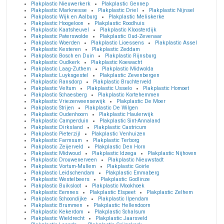
Plakplastic Nieuwerkerk
Plakplastic Gennep
Plakplastic Marknesse
Plakplastic Driel
Plakplastic Nijnsel
Plakplastic Wijk en Aalburg
Plakplastic Meliskerke
Plakplastic Hoogeloon
Plakplastic Roodhuis
Plakplastic Kaatsheuvel
Plakplastic Kloosterdijk
Plakplastic Paterswolde
Plakplastic Oud-Zevenaar
Plakplastic Woerden
Plakplastic Lioessens
Plakplastic Assel
Plakplastic Kesteren
Plakplastic Zeddam
Plakplastic Bosch en Duin
Plakplastic Rijnsburg
Plakplastic Oudkerk
Plakplastic Koewacht
Plakplastic Laag-Zuthem
Plakplastic Midwolda
Plakplastic Luyksgestel
Plakplastic Zevenbergen
Plakplastic Ransdorp
Plakplastic Bruchterveld
Plakplastic Veltum
Plakplastic Usselo
Plakplastic Homoet
Plakplastic Schaesberg
Plakplastic Kortehemmen
Plakplastic Vriezenveensewijk
Plakplastic De Moer
Plakplastic Strijen
Plakplastic De Wilgen
Plakplastic Oudenhoorn
Plakplastic Haulerwijk
Plakplastic Camperduin
Plakplastic Sint-Annaland
Plakplastic Dirksland
Plakplastic Castricum
Plakplastic Pieterzijl
Plakplastic Venhuizen
Plakplastic Farmsum
Plakplastic Terborg
Plakplastic Zeijerveld
Plakplastic Den Horn
Plakplastic Midwoud
Plakplastic Idzega
Plakplastic Nijhoven
Plakplastic Drouwenerveen
Plakplastic Nieuwstadt
Plakplastic Vortum-Mullem
Plakplastic Goirle
Plakplastic Leidschendam
Plakplastic Emmaberg
Plakplastic Westelbeers
Plakplastic Godlinze
Plakplastic Buiksloot
Plakplastic Mookhoek
Plakplastic Eemnes
Plakplastic Elspeet
Plakplastic Zelhem
Plakplastic Schoondijke
Plakplastic Ilpendam
Plakplastic Brummen
Plakplastic Hellendoorn
Plakplastic Kekerdom
Plakplastic Schalsum
Plakplastic Wieldrecht
Plakplastic Jaarsveld