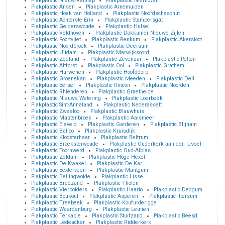
Plakplastic Nieuw-Vennep
Plakplastic Nierhoven
Plakplastic Ansen
Plakplastic Arnemuiden
Plakplastic Hoek van Holland
Plakplastic Noordscheschut
Plakplastic Achterste Erm
Plakplastic Stampersgat
Plakplastic Gelderswoude
Plakplastic Hulsel
Plakplastic Veldhoven
Plakplastic Dokkumer Nieuwe Zijlen
Plakplastic Poortvliet
Plakplastic Renkum
Plakplastic Akersloot
Plakplastic Noordbroek
Plakplastic Deersum
Plakplastic Uitdam
Plakplastic Marwijksoord
Plakplastic Zeeland
Plakplastic Zevenaar
Plakplastic Petten
Plakplastic Altforst
Plakplastic Ool
Plakplastic Grathem
Plakplastic Hurwenen
Plakplastic Hoofddorp
Plakplastic Groenekan
Plakplastic Meeden
Plakplastic Deil
Plakplastic Eersel
Plakplastic Rincon
Plakplastic Noorden
Plakplastic Rhienderen
Plakplastic Graetheide
Plakplastic Nieuwe Wetering
Plakplastic Loerbeek
Plakplastic Sint-Annaland
Plakplastic Nederasselt
Plakplastic Zweeloo
Plakplastic Blauwhuis
Plakplastic Mastenbroek
Plakplastic Aalsmeer
Plakplastic Eleveld
Plakplastic Garderen
Plakplastic Blijham
Plakplastic Balloo
Plakplastic Kruisdijk
Plakplastic Kloosterhaar
Plakplastic Beltrum
Plakplastic Broeksterwoude
Plakplastic Ouderkerk aan den IJssel
Plakplastic Toornwerd
Plakplastic Oud-Alblas
Plakplastic Zeldam
Plakplastic Hoge Hexel
Plakplastic De Kwakel
Plakplastic De Kar
Plakplastic Eexterveen
Plakplastic Mantgum
Plakplastic Bellingwolde
Plakplastic Lisse
Plakplastic Breezand
Plakplastic Tholen
Plakplastic Vierpolders
Plakplastic Haarlo
Plakplastic Dedgum
Plakplastic Boukoul
Plakplastic Asperen
Plakplastic Ittersum
Plakplastic Treebeek
Plakplastic Koufurderigge
Plakplastic Waardenburg
Plakplastic Leunen
Plakplastic Terkaple
Plakplastic Stuifzand
Plakplastic Beesd
Plakplastic Ledeacker
Plakplastic Ridderkerk