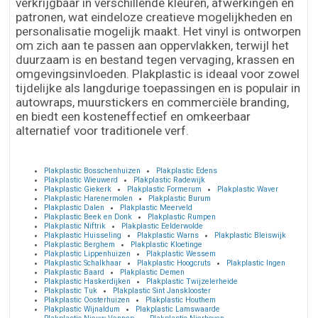
verkrijgbaar in verschillende kleuren, afwerkingen en
patronen, wat eindeloze creatieve mogelijkheden en
personalisatie mogelijk maakt. Het vinyl is ontworpen
om zich aan te passen aan oppervlakken, terwijl het
duurzaam is en bestand tegen vervaging, krassen en
omgevingsinvloeden. Plakplastic is ideaal voor zowel
tijdelijke als langdurige toepassingen en is populair in
autowraps, muurstickers en commerciële branding,
en biedt een kosteneffectief en omkeerbaar
alternatief voor traditionele verf.
Plakplastic Bosschenhuizen
Plakplastic Edens
Plakplastic Wieuwerd
Plakplastic Radewijk
Plakplastic Giekerk
Plakplastic Formerum
Plakplastic Waver
Plakplastic Harenermolen
Plakplastic Burum
Plakplastic Dalen
Plakplastic Meerveld
Plakplastic Beek en Donk
Plakplastic Rumpen
Plakplastic Niftrik
Plakplastic Eelderwolde
Plakplastic Huisseling
Plakplastic Warns
Plakplastic Bleiswijk
Plakplastic Berghem
Plakplastic Kloetinge
Plakplastic Lippenhuizen
Plakplastic Wessem
Plakplastic Schalkhaar
Plakplastic Hoogcruts
Plakplastic Ingen
Plakplastic Baard
Plakplastic Demen
Plakplastic Haskerdijken
Plakplastic Twijzelerheide
Plakplastic Tuk
Plakplastic Sint Jansklooster
Plakplastic Oosterhuizen
Plakplastic Houthem
Plakplastic Wijnaldum
Plakplastic Lamswaarde