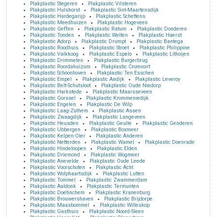
Plakplastic Stegeren
Plakplastic Vilsteren
Plakplastic Hulshorst
Plakplastic Sint-Maartensdijk
Plakplastic Hardegarijp
Plakplastic Schettens
Plakplastic Meedhuizen
Plakplastic Hogeveen
Plakplastic Geffen
Plakplastic Ratum
Plakplastic Donderen
Plakplastic Tonden
Plakplastic Welten
Plakplastic Haerst
Plakplastic Adorp
Plakplastic Drumpt
Plakplastic Bantega
Plakplastic Roodhuis
Plakplastic Stroet
Plakplastic Philippine
Plakplastic Valkkoog
Plakplastic Espelo
Plakplastic Lithoijen
Plakplastic Drimmelen
Plakplastic Burgerbrug
Plakplastic Roordahuizum
Plakplastic Cromvoirt
Plakplastic Schoonhoven
Plakplastic Ten Esschen
Plakplastic Empel
Plakplastic Andijk
Plakplastic Leveroy
Plakplastic Belt-Schutsloot
Plakplastic Oude Niedorp
Plakplastic Harkstede
Plakplastic Maarsseveen
Plakplastic Gorssel
Plakplastic Krommeniedijk
Plakplastic Engelen
Plakplastic De Wilp
Plakplastic Laag-Zuthem
Plakplastic Assen
Plakplastic Zwaagdijk
Plakplastic Langeveen
Plakplastic Heusden
Plakplastic Geulle
Plakplastic Genderen
Plakplastic Ubbergen
Plakplastic Boxmeer
Plakplastic Kelpen-Oler
Plakplastic Anderen
Plakplastic Netterden
Plakplastic Wamel
Plakplastic Doenrade
Plakplastic Hindeloopen
Plakplastic Elden
Plakplastic Driemond
Plakplastic Wogmeer
Plakplastic Anevelde
Plakplastic Oude Leede
Plakplastic Voorschoten
Plakplastic Acht
Plakplastic Wolphaartsdijk
Plakplastic Lutten
Plakplastic Tommel
Plakplastic Zwammerdam
Plakplastic Aaldonk
Plakplastic Termunten
Plakplastic Doetinchem
Plakplastic Kranenburg
Plakplastic Brouwershaven
Plakplastic Brijdorpe
Plakplastic Maasbommel
Plakplastic Willeskop
Plakplastic Gasthuis
Plakplastic Noord-Sleen