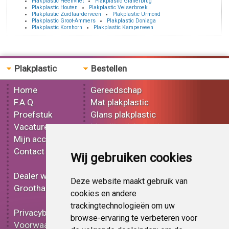
Plakplastic Heenvliet
Plakplastic Glanerbrug
Plakplastic Houten
Plakplastic Velserbroek
Plakplastic Zuidlaarderveen
Plakplastic Urmond
Plakplastic Groot-Ammers
Plakplastic Doniaga
Plakplastic Kornhorn
Plakplastic Kamperveen
Plakplastic
Bestellen
Home
Gereedschap
F.A.Q.
Mat plakplastic
Proefstuk
Glans plakplastic
Vacatures
Metallic plakplastic
Mijn account
3D plakplastic
Contact
Effect plakplastic
Wij gebruiken cookies
Bedrukt plakplastic
Dealer worden
Carbon plakplastic
Deze website maakt gebruik van
Groothandel
Lampen folie
cookies en andere
Functionele folie
trackingtechnologieën om uw
Privacybeleid
Plakplastic korting
browse-ervaring te verbeteren voor
Voorwaarden
Op bestelling