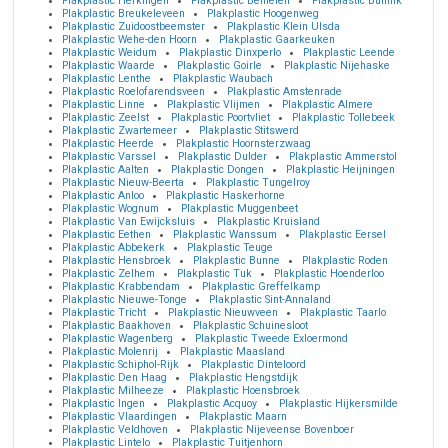
Plakplastic Herkingen
Plakplastic Bemelen
Plakplastic Bunnik
Plakplastic Breukeleveen
Plakplastic Hoogenweg
Plakplastic Zuidoostbeemster
Plakplastic Klein Ulsda
Plakplastic Wehe-den Hoorn
Plakplastic Gaarkeuken
Plakplastic Weidum
Plakplastic Dinxperlo
Plakplastic Leende
Plakplastic Waarde
Plakplastic Goirle
Plakplastic Nijehaske
Plakplastic Lenthe
Plakplastic Waubach
Plakplastic Roelofarendsveen
Plakplastic Amstenrade
Plakplastic Linne
Plakplastic Vlijmen
Plakplastic Almere
Plakplastic Zeelst
Plakplastic Poortvliet
Plakplastic Tollebeek
Plakplastic Zwartemeer
Plakplastic Stitswerd
Plakplastic Heerde
Plakplastic Hoornsterzwaag
Plakplastic Varssel
Plakplastic Dulder
Plakplastic Ammerstol
Plakplastic Aalten
Plakplastic Dongen
Plakplastic Heijningen
Plakplastic Nieuw-Beerta
Plakplastic Tungelroy
Plakplastic Anloo
Plakplastic Haskerhorne
Plakplastic Wognum
Plakplastic Muggenbeet
Plakplastic Van Ewijcksluis
Plakplastic Kruisland
Plakplastic Eethen
Plakplastic Wanssum
Plakplastic Eersel
Plakplastic Abbekerk
Plakplastic Teuge
Plakplastic Hensbroek
Plakplastic Bunne
Plakplastic Roden
Plakplastic Zelhem
Plakplastic Tuk
Plakplastic Hoenderloo
Plakplastic Krabbendam
Plakplastic Greffelkamp
Plakplastic Nieuwe-Tonge
Plakplastic Sint-Annaland
Plakplastic Tricht
Plakplastic Nieuwveen
Plakplastic Taarlo
Plakplastic Baakhoven
Plakplastic Schuinesloot
Plakplastic Wagenberg
Plakplastic Tweede Exloermond
Plakplastic Molenrij
Plakplastic Maasland
Plakplastic Schiphol-Rijk
Plakplastic Dinteloord
Plakplastic Den Haag
Plakplastic Hengstdijk
Plakplastic Milheeze
Plakplastic Hoensbroek
Plakplastic Ingen
Plakplastic Acquoy
Plakplastic Hijkersmilde
Plakplastic Vlaardingen
Plakplastic Maarn
Plakplastic Veldhoven
Plakplastic Nijeveense Bovenboer
Plakplastic Lintelo
Plakplastic Tuitjenhorn