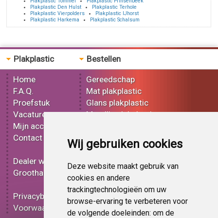
Plakplastic Tommel
Plakplastic Prinsenbeek
Plakplastic Den Hulst
Plakplastic Terhole
Plakplastic Vierpolders
Plakplastic IJhorst
Plakplastic Harkema
Plakplastic Schalsum
Plakplastic
Bestellen
Home
Gereedschap
F.A.Q.
Mat plakplastic
Proefstuk
Glans plakplastic
Vacatures
Metallic plakplastic
Mijn account
3D plakplastic
Contact
Effect plakplastic
Wij gebruiken cookies
Bedrukt plakplastic
Dealer worden
Carbon plakplastic
Deze website maakt gebruik van
Groothandel
Lampen folie
cookies en andere
Functionele folie
trackingtechnologieën om uw
Privacybeleid
Plakplastic korting
browse-ervaring te verbeteren voor
Voorwaarden
Op bestelling
de volgende doeleinden:
om de