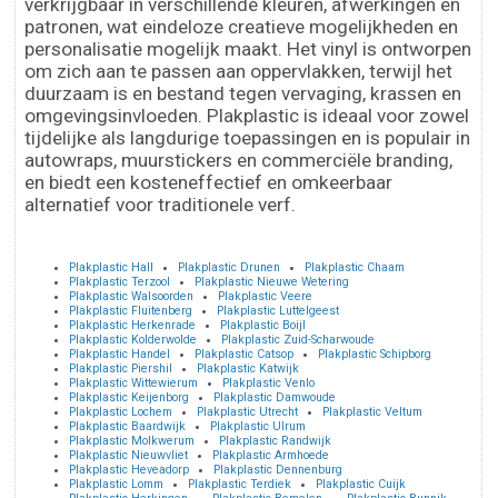
verkrijgbaar in verschillende kleuren, afwerkingen en
patronen, wat eindeloze creatieve mogelijkheden en
personalisatie mogelijk maakt. Het vinyl is ontworpen
om zich aan te passen aan oppervlakken, terwijl het
duurzaam is en bestand tegen vervaging, krassen en
omgevingsinvloeden. Plakplastic is ideaal voor zowel
tijdelijke als langdurige toepassingen en is populair in
autowraps, muurstickers en commerciële branding,
en biedt een kosteneffectief en omkeerbaar
alternatief voor traditionele verf.
Plakplastic Hall
Plakplastic Drunen
Plakplastic Chaam
Plakplastic Terzool
Plakplastic Nieuwe Wetering
Plakplastic Walsoorden
Plakplastic Veere
Plakplastic Fluitenberg
Plakplastic Luttelgeest
Plakplastic Herkenrade
Plakplastic Boijl
Plakplastic Kolderwolde
Plakplastic Zuid-Scharwoude
Plakplastic Handel
Plakplastic Catsop
Plakplastic Schipborg
Plakplastic Piershil
Plakplastic Katwijk
Plakplastic Wittewierum
Plakplastic Venlo
Plakplastic Keijenborg
Plakplastic Damwoude
Plakplastic Lochem
Plakplastic Utrecht
Plakplastic Veltum
Plakplastic Baardwijk
Plakplastic Ulrum
Plakplastic Molkwerum
Plakplastic Randwijk
Plakplastic Nieuwvliet
Plakplastic Armhoede
Plakplastic Heveadorp
Plakplastic Dennenburg
Plakplastic Lomm
Plakplastic Terdiek
Plakplastic Cuijk