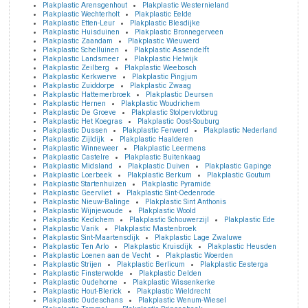
Plakplastic Arensgenhout
Plakplastic Westernieland
Plakplastic Wechterholt
Plakplastic Eelde
Plakplastic Etten-Leur
Plakplastic Blesdijke
Plakplastic Huisduinen
Plakplastic Bronnegerveen
Plakplastic Zaandam
Plakplastic Wieuwerd
Plakplastic Schelluinen
Plakplastic Assendelft
Plakplastic Landsmeer
Plakplastic Helwijk
Plakplastic Zeilberg
Plakplastic Weebosch
Plakplastic Kerkwerve
Plakplastic Pingjum
Plakplastic Zuiddorpe
Plakplastic Zwaag
Plakplastic Hattemerbroek
Plakplastic Deursen
Plakplastic Hernen
Plakplastic Woudrichem
Plakplastic De Groeve
Plakplastic Stolpervlotbrug
Plakplastic Het Koegras
Plakplastic Oost-Souburg
Plakplastic Dussen
Plakplastic Ferwerd
Plakplastic Nederland
Plakplastic Zijldijk
Plakplastic Haalderen
Plakplastic Winneweer
Plakplastic Leermens
Plakplastic Castelre
Plakplastic Buitenkaag
Plakplastic Midsland
Plakplastic Duiven
Plakplastic Gapinge
Plakplastic Loerbeek
Plakplastic Berkum
Plakplastic Goutum
Plakplastic Startenhuizen
Plakplastic Pyramide
Plakplastic Geervliet
Plakplastic Sint-Oedenrode
Plakplastic Nieuw-Balinge
Plakplastic Sint Anthonis
Plakplastic Wijnjewoude
Plakplastic Woold
Plakplastic Kedichem
Plakplastic Schouwerzijl
Plakplastic Ede
Plakplastic Varik
Plakplastic Mastenbroek
Plakplastic Sint-Maartensdijk
Plakplastic Lage Zwaluwe
Plakplastic Ten Arlo
Plakplastic Kruisdijk
Plakplastic Heusden
Plakplastic Loenen aan de Vecht
Plakplastic Woerden
Plakplastic Strijen
Plakplastic Berlicum
Plakplastic Eesterga
Plakplastic Finsterwolde
Plakplastic Delden
Plakplastic Oudehorne
Plakplastic Wissenkerke
Plakplastic Hout-Blerick
Plakplastic Wieldrecht
Plakplastic Oudeschans
Plakplastic Wenum-Wiesel