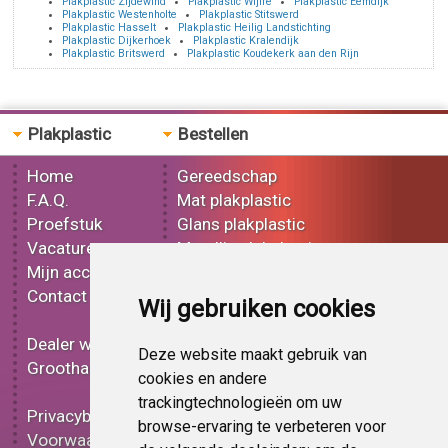
Plakplastic Zijdewind
Plakplastic Wijlre
Plakplastic Eemdijk
Plakplastic Westenholte
Plakplastic Stitswerd
Plakplastic Hasselt
Plakplastic Heilig Landstichting
Plakplastic Dijkerhoek
Plakplastic Kralendijk
Plakplastic Britswerd
Plakplastic Koudekerk aan den Rijn
Plakplastic
Bestellen
Home
Gereedschap
F.A.Q.
Mat plakplastic
Proefstuk
Glans plakplastic
Vacatures
Metallic plakplastic
Mijn account
3D plakplastic
Contact
Effect plakplastic
Wij gebruiken cookies
Bedrukt plakplastic
Dealer worden
Carbon plakplastic
Deze website maakt gebruik van
Groothandel
Lampen folie
cookies en andere
Functionele folie
trackingtechnologieën om uw
Privacybeleid
Plakplastic korting
browse-ervaring te verbeteren voor
Voorwaarden
Op bestelling