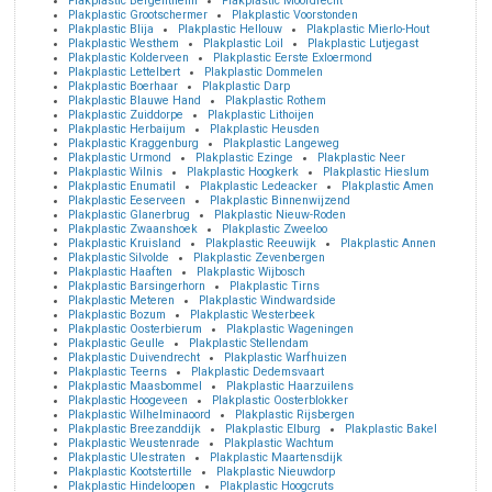
Plakplastic Bergentheim
Plakplastic Moordrecht
Plakplastic Grootschermer
Plakplastic Voorstonden
Plakplastic Blija
Plakplastic Hellouw
Plakplastic Mierlo-Hout
Plakplastic Westhem
Plakplastic Loil
Plakplastic Lutjegast
Plakplastic Kolderveen
Plakplastic Eerste Exloermond
Plakplastic Lettelbert
Plakplastic Dommelen
Plakplastic Boerhaar
Plakplastic Darp
Plakplastic Blauwe Hand
Plakplastic Rothem
Plakplastic Zuiddorpe
Plakplastic Lithoijen
Plakplastic Herbaijum
Plakplastic Heusden
Plakplastic Kraggenburg
Plakplastic Langeweg
Plakplastic Urmond
Plakplastic Ezinge
Plakplastic Neer
Plakplastic Wilnis
Plakplastic Hoogkerk
Plakplastic Hieslum
Plakplastic Enumatil
Plakplastic Ledeacker
Plakplastic Amen
Plakplastic Eeserveen
Plakplastic Binnenwijzend
Plakplastic Glanerbrug
Plakplastic Nieuw-Roden
Plakplastic Zwaanshoek
Plakplastic Zweeloo
Plakplastic Kruisland
Plakplastic Reeuwijk
Plakplastic Annen
Plakplastic Silvolde
Plakplastic Zevenbergen
Plakplastic Haaften
Plakplastic Wijbosch
Plakplastic Barsingerhorn
Plakplastic Tirns
Plakplastic Meteren
Plakplastic Windwardside
Plakplastic Bozum
Plakplastic Westerbeek
Plakplastic Oosterbierum
Plakplastic Wageningen
Plakplastic Geulle
Plakplastic Stellendam
Plakplastic Duivendrecht
Plakplastic Warfhuizen
Plakplastic Teerns
Plakplastic Dedemsvaart
Plakplastic Maasbommel
Plakplastic Haarzuilens
Plakplastic Hoogeveen
Plakplastic Oosterblokker
Plakplastic Wilhelminaoord
Plakplastic Rijsbergen
Plakplastic Breezanddijk
Plakplastic Elburg
Plakplastic Bakel
Plakplastic Weustenrade
Plakplastic Wachtum
Plakplastic Ulestraten
Plakplastic Maartensdijk
Plakplastic Kootstertille
Plakplastic Nieuwdorp
Plakplastic Hindeloopen
Plakplastic Hoogcruts