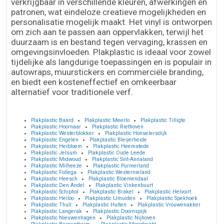
verkrijgbaar in verschillende kleuren, afwerkingen en
patronen, wat eindeloze creatieve mogelijkheden en
personalisatie mogelijk maakt. Het vinyl is ontworpen
om zich aan te passen aan oppervlakken, terwijl het
duurzaam is en bestand tegen vervaging, krassen en
omgevingsinvloeden. Plakplastic is ideaal voor zowel
tijdelijke als langdurige toepassingen en is populair in
autowraps, muurstickers en commerciële branding,
en biedt een kosteneffectief en omkeerbaar
alternatief voor traditionele verf.
Plakplastic Baard
Plakplastic Meerlo
Plakplastic Tilligte
Plakplastic Hoornaar
Plakplastic Riethoven
Plakplastic Westerblokker
Plakplastic Honselersdijk
Plakplastic Engelen
Plakplastic Bleijerheide
Plakplastic Heibloem
Plakplastic Heemstede
Plakplastic Jelsum
Plakplastic Oude Leede
Plakplastic Midwoud
Plakplastic Sint-Annaland
Plakplastic Milheeze
Plakplastic Purmerland
Plakplastic Follega
Plakplastic Westernieland
Plakplastic Heesch
Plakplastic Bloemendaal
Plakplastic Den Andel
Plakplastic Vinkenbuurt
Plakplastic Schiphol
Plakplastic Brakel
Plakplastic Helvoirt
Plakplastic Heiloo
Plakplastic IJmuiden
Plakplastic Spekhoek
Plakplastic Thull
Plakplastic Hulten
Plakplastic Vrouwenakker
Plakplastic Langerak
Plakplastic Doornspijk
Plakplastic Nieuwenhagen
Plakplastic Nijhoven