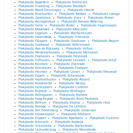
Plakplastic Appeltern
Plakplastic Bakhuizen
Plakplastic Draaibrug
Plakplastic Waubach
Plakplastic Noord Deurningen
Plakplastic Heerle
Plakplastic Arnemuiden
Plakplastic Beldert
Plakplastic Loenga
Plakplastic Zwartsluis
Plakplastic Vries
Plakplastic Borkel
Plakplastic Arensgenhout
Plakplastic Nieuwe Wetering
Plakplastic Venlo
Plakplastic Andel
Plakplastic Vegelinsoord
Plakplastic Mookhoek
Plakplastic Meerssen
Plakplastic Engelum
Plakplastic Warmenhuizen
Plakplastic Haamstede
Plakplastic Vreeswijk
Plakplastic Folsgare
Plakplastic Goudriaan
Plakplastic Aegum
Plakplastic Oostwoud
Plakplastic Willemsoord
Plakplastic Aan de Rijksweg
Plakplastic Veltum
Plakplastic Westenschouwen
Plakplastic Melissant
Plakplastic Enkhuizen
Plakplastic Polsbroek
Plakplastic Vijfhuizen
Plakplastic Leusden
Plakplastic Schijf
Plakplastic Kornhorn
Plakplastic Doenrade
Plakplastic Eemshaven
Plakplastic Foudgum
Plakplastic Heumen
Plakplastic Losser
Plakplastic Nieuwaal
Plakplastic Espelo
Plakplastic Scharwoude
Plakplastic Hantumhuizen
Plakplastic Aduard
Plakplastic Koudekerke
Plakplastic Wezep
Plakplastic Hellendoorn
Plakplastic Lunteren
Plakplastic Klijndijk
Plakplastic Winthagen
Plakplastic Bollingawier
Plakplastic Niehove
Plakplastic Hoog-Keppel
Plakplastic Anna Paulowna
Plakplastic Beltrum
Plakplastic Vlodrop
Plakplastic Hout
Plakplastic Balinge
Plakplastic De Lichtmis
Plakplastic Sint Odilienberg
Plakplastic Oosterzee
Plakplastic Haskerdijken
Plakplastic Midlaren
Plakplastic Elspeet
Plakplastic Apeldoorn
Plakplastic Euverem
Plakplastic Schinveld
Plakplastic Kootwijk
Plakplastic Vriescheloo
Plakplastic Boelenslaan
Plakplastic Leimuiderbrug
Plakplastic Mariaheide