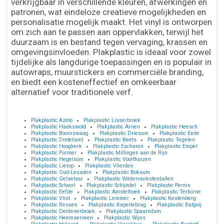
verkrijgbaar in verschillende kleuren, afwerkingen en
patronen, wat eindeloze creatieve mogelijkheden en
personalisatie mogelijk maakt. Het vinyl is ontworpen
om zich aan te passen aan oppervlakken, terwijl het
duurzaam is en bestand tegen vervaging, krassen en
omgevingsinvloeden. Plakplastic is ideaal voor zowel
tijdelijke als langdurige toepassingen en is populair in
autowraps, muurstickers en commerciële branding,
en biedt een kosteneffectief en omkeerbaar
alternatief voor traditionele verf.
Plakplastic Azelo
Plakplastic Lisserbroek
Plakplastic Haakswold
Plakplastic Arrien
Plakplastic Heesch
Plakplastic Boornzwaag
Plakplastic Driesum
Plakplastic Eede
Plakplastic Dinteloord
Plakplastic Beets
Plakplastic Tegelen
Plakplastic Hoogkerk
Plakplastic Escharen
Plakplastic Empel
Plakplastic Purmer
Plakplastic Millingen aan de Rijn
Plakplastic Hegelsom
Plakplastic Voorthuizen
Plakplastic Lierop
Plakplastic Vlierden
Plakplastic Oud-Leusden
Plakplastic Boksum
Plakplastic Gelselaar
Plakplastic Wildervanksterdallen
Plakplastic Schoorl
Plakplastic Schijndel
Plakplastic Pernis
Plakplastic Eefde
Plakplastic Amstelhoek
Plakplastic Terhorne
Plakplastic Vlist
Plakplastic Lemmer
Plakplastic Keutenberg
Plakplastic Ressen
Plakplastic Kapellebrug
Plakplastic Balgoij
Plakplastic Deldenerbroek
Plakplastic Spaarndam
Plakplastic Heemserveen
Plakplastic Wijns