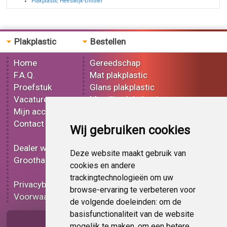
Plakplastic Heeswijk-Dinther
Plakplastic
Bestellen
Home
Gereedschap
F.A.Q.
Mat plakplastic
Proefstuk
Glans plakplastic
Vacatures
Metallic plakplastic
Mijn account
3D plakplastic
Contact
Effect plakplastic
Wij gebruiken cookies
Bedrukt plakplastic
Dealer worden
Carbon plakplastic
Deze website maakt gebruik van
Groothandel
Lampen folie
cookies en andere
Functionele folie
trackingtechnologieën om uw
Privacybeleid
Plakplastic korting
browse-ervaring te verbeteren voor
Voorwaarden
Op bestelling
de volgende doeleinden:
om de
basisfunctionaliteit van de website
Pagina delen
mogelijk te maken
,
om een betere