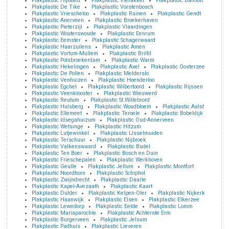
Plakplastic Hijlaard
Plakplastic Vierakker
Plakplastic Banholt
Plakplastic De Tike
Plakplastic Vorstenbosch
Plakplastic Vriescheloo
Plakplastic Ruinen
Plakplastic Gendt
Plakplastic Anerveen
Plakplastic Broekerhaven
Plakplastic Pieterzijl
Plakplastic Vlaardingen
Plakplastic Wouterswoude
Plakplastic Eenrum
Plakplastic Eemster
Plakplastic Schagerwaard
Plakplastic Haarzuilens
Plakplastic Amen
Plakplastic Vortum-Mullem
Plakplastic Briltil
Plakplastic Polsbroekerdam
Plakplastic Warm
Plakplastic Hekelingen
Plakplastic Axel
Plakplastic Oosterzee
Plakplastic De Pollen
Plakplastic Melderslo
Plakplastic Venhuizen
Plakplastic Hoenderloo
Plakplastic Egchel
Plakplastic Wilbertoord
Plakplastic Rijssen
Plakplastic Veenklooster
Plakplastic Wieuwerd
Plakplastic Reutum
Plakplastic St.Willebrord
Plakplastic Hulsberg
Plakplastic Woudbloem
Plakplastic Aalst
Plakplastic Ellemeet
Plakplastic Teroele
Plakplastic Bobeldijk
Plakplastic Idsegahuizum
Plakplastic Oud-Annerveen
Plakplastic Wetsinge
Plakplastic Hitzum
Plakplastic Lutjewinkel
Plakplastic IJsselmuiden
Plakplastic Terschuur
Plakplastic Nijbroek
Plakplastic Valkenswaard
Plakplastic Budel
Plakplastic Ten Boer
Plakplastic Bosch en Duin
Plakplastic Frieschepalen
Plakplastic Werkhoven
Plakplastic Geulle
Plakplastic Jellum
Plakplastic Montfort
Plakplastic Noordhorn
Plakplastic Schiphol
Plakplastic Zwijndrecht
Plakplastic Daarle
Plakplastic Kapel-Avezaath
Plakplastic Kaart
Plakplastic Dulder
Plakplastic Kelpen-Oler
Plakplastic Nijkerk
Plakplastic Haanwijk
Plakplastic Elsen
Plakplastic Elkerzee
Plakplastic Lewedorp
Plakplastic Eelde
Plakplastic Lomm
Plakplastic Mariaparochie
Plakplastic Achterste Erm
Plakplastic Burgerveen
Plakplastic Jelsum
Plakplastic Padhuis
Plakplastic Lieveren