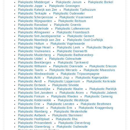
Plakplastic Moddergat
Plakplastic Janum
Plakplastic Borkel
Plakplastic Joppe
Plakplastic Groningen
Plakplastic Katwijk aan Zee
Plakplastic Tjalhuizum
Plakplastic Terkaple
Plakplastic Oudewater
Plakplastic Scherpenisse
Plakplastic Visserweert
Plakplastic Wijngaarden
Plakplastic Reitsum
Plakplastic Ransdaal
Plakplastic Groenlo
Plakplastic Nistelrode
Plakplastic Lutkewierum
Plakplastic Allingawier
Plakplastic Froombosch
Plakplastic Sint-Jacobiparochie
Plakplastic Gemert
Plakplastic Noordwijk aan Zee
Plakplastic Oost-Graftdijk
Plakplastic Holtum
Plakplastic Vogelwaarde
Plakplastic Hoge Hexel
Plakplastic Leek
Plakplastic Stepelo
Plakplastic Voulwames
Plakplastic Doorwerth
Plakplastic Muiderberg
Plakplastic Badhoevedorp
Plakplastic Uddel
Plakplastic Colmschate
Plakplastic Beekbergen
Plakplastic Tjerkwerd
Plakplastic Witharen
Plakplastic Doenrade
Plakplastic Erlecom
Plakplastic Taarlo
Plakplastic Merselo
Plakplastic Maassluis
Plakplastic Windwardside
Plakplastic Tripscompagnie
Plakplastic Acht
Plakplastic Jisp
Plakplastic Kogerpolder
Plakplastic Aerdt
Plakplastic Loppersum
Plakplastic Kerkrade
Plakplastic Eerbeek
Plakplastic Silvolde
Plakplastic Schoondijke
Plakplastic Waalre
Plakplastic Poeldijk
Plakplastic Sint Jansteen
Plakplastic Arcen
Plakplastic Jabeek
Plakplastic Finkum
Plakplastic Rheden
Plakplastic Camerig
Plakplastic Kolderwolde
Plakplastic Westdorpe
Plakplastic Drie
Plakplastic Leesten
Plakplastic Besthmen
Plakplastic Beesel
Plakplastic Erm
Plakplastic Kraggenburg
Plakplastic Wamberg
Plakplastic Westenholte
Plakplastic Aalbeek
Plakplastic Starnmeer
Plakplastic Hoofdplaat
Plakplastic Rha
Plakplastic Prinsenbeek
Plakplastic Dieverbrug
Plakplastic Glanerbrug
Plakplastic Oudwoude