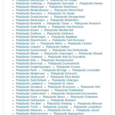
Plakplastic Moergestel
Plakplastic De Knijpe
Plakplastic Valkkoog
Plakplastic Geersdijk
Plakplastic Deelen
Plakplastic Moddergat
Plakplastic Ketelhaven
Plakplastic Stieltjeskanaal
Plakplastic Mierlo-Hout
Plakplastic Anerveen
Plakplastic De Zande
Plakplastic Grootschermer
Plakplastic Kleingenhout
Plakplastic Poederoijen
Plakplastic Middelbert
Plakplastic Bentveld
Plakplastic Tibma
Plakplastic Kerkdriel
Plakplastic Oude Pekela
Plakplastic Oud Avereest
Plakplastic Schoorl
Plakplastic Wechterholt
Plakplastic Zuidhorn
Plakplastic Giethmen
Plakplastic Gelderingen
Plakplastic Aagtdorp
Plakplastic Waardhuizen
Plakplastic Oud-Zevenaar
Plakplastic Urk
Plakplastic Warm
Plakplastic Fijnaart
Plakplastic Usquert
Plakplastic Hattem
Plakplastic Garmerwolde
Plakplastic Ven-Zelderheide
Plakplastic Wiesel
Plakplastic Groeningen
Plakplastic Waspik
Plakplastic Oostwoud
Plakplastic Wijk bij Duurstede
Plakplastic Wilp
Plakplastic Kampereiland
Plakplastic Beverwijk
Plakplastic Duivendrecht
Plakplastic Drogteropslagen
Plakplastic Drunen
Plakplastic Peelo
Plakplastic Beringe
Plakplastic Linschoten
Plakplastic Wedderveer
Plakplastic Schinveld
Plakplastic Heythuysen
Plakplastic Klein Bedaf
Plakplastic Zuid-Holland
Plakplastic Ubbergen
Plakplastic Landhorst
Plakplastic St. Johns
Plakplastic Giesbeek
Plakplastic Brunssum
Plakplastic Riel
Plakplastic Nieuwenhagen
Plakplastic Dubbeldam
Plakplastic IJsbrechtum
Plakplastic Hardinxveld-Giessendam
Plakplastic Elsen
Plakplastic Waver
Plakplastic Dinteloord
Plakplastic Helenaveen
Plakplastic Boxmeer
Plakplastic Ten Boer
Plakplastic Rimburg
Plakplastic Alkmaar
Plakplastic Tricht
Plakplastic Zuurdijk
Plakplastic Luinjeberd
Plakplastic Illikhoven
Plakplastic De Kar
Plakplastic Janum
Plakplastic Nijkerkerveen
Plakplastic Appingedam