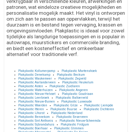
verkrijgbaar in verschillende kleuren, afwerkingen en
patronen, wat eindeloze creatieve mogelijkheden en
personalisatie mogelijk maakt. Het vinyl is ontworpen
om zich aan te passen aan oppervlakken, terwijl het
duurzaam is en bestand tegen vervaging, krassen en
omgevingsinvloeden. Plakplastic is ideaal voor zowel
tijdelijke als langdurige toepassingen en is populair in
autowraps, muurstickers en commerciële branding,
en biedt een kosteneffectief en omkeerbaar
alternatief voor traditionele verf.
Plakplastic Kollumerpomp
Plakplastic Martenshoek
Plakplastic Denekamp
Plakplastic Beckum
Plakplastic Waskemeer
Plakplastic Zegveld
Plakplastic Aarlanderveen
Plakplastic Heukelum
Plakplastic Asten
Plakplastic Zuidlaren
Plakplastic Waterhuizen
Plakplastic Angeren
Plakplastic Nieuw-Helvoet
Plakplastic Goudriaan
Plakplastic Leerbroek
Plakplastic Balloerveld
Plakplastic Nieuw-Buinen
Plakplastic Luxwoude
Plakplastic Woerden
Plakplastic Gilze
Plakplastic Liempde
Plakplastic Itteren
Plakplastic Buurse
Plakplastic Dichteren
Plakplastic IJhorst
Plakplastic Nederland
Plakplastic Bennekom
Plakplastic Eeserveen
Plakplastic Sint Anthonis
Plakplastic Nieuw-Scheemda
Plakplastic Sijbrandahuis
Plakplastic Firdgum
Plakplastic Boerhaar
Plakplastic Glimmen