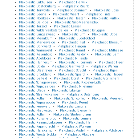
Plakplastic Enkhuizen
Plakplastic Helwijk
Plakplastic Oost-Souburg
Plakplastic Ruurlo
Plakplastic Terwolde
Plakplastic Spannum
Plakplastic Epse
Plakplastic Beerta
Plakplastic Weert
Plakplastic Tinte
Plakplastic Noorbeek
Plakplastic Heeten
Plakplastic Puiflijk
Plakplastic De Rips
Plakplastic Sint-Maartensdijk
Plakplastic Terzool
Plakplastic Eersel
Plakplastic Wildervanksterdallen
Plakplastic Bruggen
Plakplastic Langezwaag
Plakplastic Erm
Plakplastic Uddel
Plakplastic Menaldum
Plakplastic Budel-Schoot
Plakplastic Marienvelde
Plakplastic Tuil
Plakplastic Blessum
Plakplastic Dorkwerd
Plakplastic Hargen
Plakplastic Warnsveld
Plakplastic Raard
Plakplastic Milheeze
Plakplastic Keijenborg
Plakplastic Keldonk
Plakplastic Bern
Plakplastic Apeldoorn
Plakplastic Nijlande
Plakplastic Hunnecum
Plakplastic Rijperkerk
Plakplastic Heer
Plakplastic Oolde
Plakplastic Garnwerd
Plakplastic Welten
Plakplastic Ulestraten
Plakplastic Strucht
Plakplastic Rijen
Plakplastic Broekland
Plakplastic Spierdijk
Plakplastic Hupsel
Plakplastic Belfeld
Plakplastic Dorst
Plakplastic Gorinchem
Plakplastic Schagerwaard
Plakplastic Klooster-Lidlum
Plakplastic Wijngaarden
Plakplastic Nijelamer
Plakplastic Ulsda
Plakplastic Eibergen
Plakplastic Steenwijksmoer
Plakplastic Batenburg
Plakplastic Rothem
Plakplastic Schoonloo
Plakplastic Meerveld
Plakplastic Wijnjewoude
Plakplastic Keent
Plakplastic Feerwerd
Plakplastic Exmorra
Plakplastic Nieuwstadt
Plakplastic Bleiswijk
Plakplastic Kollum
Plakplastic Startenhuizen
Plakplastic Ruischerbrug
Plakplastic Lemele
Plakplastic Raamsdonksveer
Plakplastic Hemrik
Plakplastic Papendrecht
Plakplastic Workum
Plakplastic Harskamp
Plakplastic Andel
Plakplastic Polsbroek
Plakplastic Westerblokker
Plakplastic Absdale