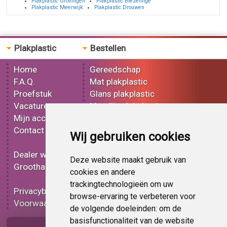
Plakplastic Groningen
Plakplastic Biezelinge
Plakplastic Meerwijk
Plakplastic Drouwen
Plakplastic
Bestellen
Home
Gereedschap
F.A.Q.
Mat plakplastic
Proefstuk
Glans plakplastic
Vacatures
Metallic plakplastic
Mijn account
3D plakplastic
Contact
Effect plakplastic
Wij gebruiken cookies
Bedrukt plakplastic
Dealer worden
Carbon plakplastic
Deze website maakt gebruik van
Groothandel
Lampen folie
cookies en andere
Functionele folie
trackingtechnologieën om uw
Privacybeleid
Plakplastic korting
browse-ervaring te verbeteren voor
Voorwaarden
Op bestelling
de volgende doeleinden:
om de
basisfunctionaliteit van de website