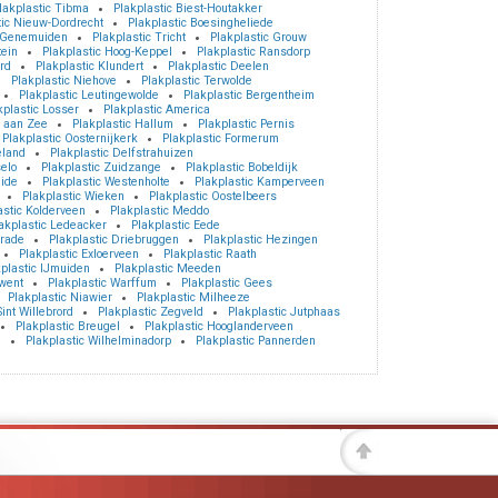
lakplastic Tibma
Plakplastic Biest-Houtakker
tic Nieuw-Dordrecht
Plakplastic Boesingheliede
c Genemuiden
Plakplastic Tricht
Plakplastic Grouw
tein
Plakplastic Hoog-Keppel
Plakplastic Ransdorp
rd
Plakplastic Klundert
Plakplastic Deelen
Plakplastic Niehove
Plakplastic Terwolde
Plakplastic Leutingewolde
Plakplastic Bergentheim
kplastic Losser
Plakplastic America
d aan Zee
Plakplastic Hallum
Plakplastic Pernis
Plakplastic Oosternijkerk
Plakplastic Formerum
eland
Plakplastic Delfstrahuizen
elo
Plakplastic Zuidzange
Plakplastic Bobeldijk
eide
Plakplastic Westenholte
Plakplastic Kamperveen
Plakplastic Wieken
Plakplastic Oostelbeers
astic Kolderveen
Plakplastic Meddo
akplastic Ledeacker
Plakplastic Eede
nrade
Plakplastic Driebruggen
Plakplastic Hezingen
Plakplastic Exloerveen
Plakplastic Raath
plastic IJmuiden
Plakplastic Meeden
uwent
Plakplastic Warffum
Plakplastic Gees
Plakplastic Niawier
Plakplastic Milheeze
Sint Willebrord
Plakplastic Zegveld
Plakplastic Jutphaas
Plakplastic Breugel
Plakplastic Hooglanderveen
e
Plakplastic Wilhelminadorp
Plakplastic Pannerden