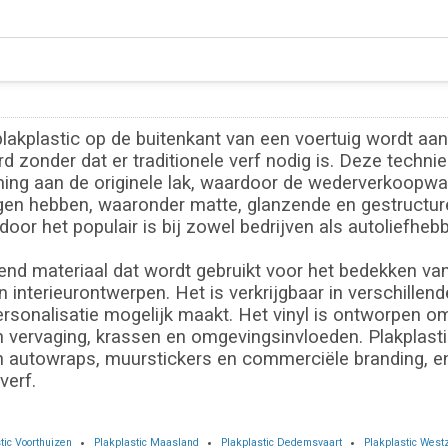
lakplastic op de buitenkant van een voertuig wordt aan
zonder dat er traditionele verf nodig is. Deze techniek
ing aan de originele lak, waardoor de wederverkoopwaa
gen hebben, waaronder matte, glanzende en gestructure
oor het populair is bij zowel bedrijven als autoliefhebb
vend materiaal dat wordt gebruikt voor het bedekken va
 interieurontwerpen. Het is verkrijgbaar in verschillen
rsonalisatie mogelijk maakt. Het vinyl is ontworpen o
 vervaging, krassen en omgevingsinvloeden. Plakplastic 
in autowraps, muurstickers en commerciële branding, en
verf.
tic Voorthuizen
Plakplastic Maasland
Plakplastic Dedemsvaart
Plakplastic West