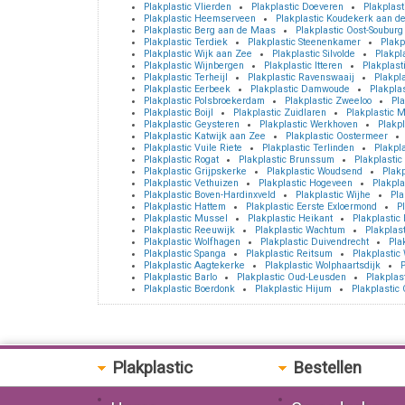
Plakplastic Vlierden
Plakplastic Doeveren
Plakplas
Plakplastic Heemserveen
Plakplastic Koudekerk aan de
Plakplastic Berg aan de Maas
Plakplastic Oost-Souburg
Plakplastic Terdiek
Plakplastic Steenenkamer
Plakp
Plakplastic Wijk aan Zee
Plakplastic Silvolde
Plakpl
Plakplastic Wijnbergen
Plakplastic Itteren
Plakplast
Plakplastic Terheijl
Plakplastic Ravenswaaij
Plakpla
Plakplastic Eerbeek
Plakplastic Damwoude
Plakplas
Plakplastic Polsbroekerdam
Plakplastic Zweeloo
Pla
Plakplastic Boijl
Plakplastic Zuidlaren
Plakplastic 
Plakplastic Geysteren
Plakplastic Werkhoven
Plakpl
Plakplastic Katwijk aan Zee
Plakplastic Oostermeer
Plakplastic Vuile Riete
Plakplastic Terlinden
Plakpl
Plakplastic Rogat
Plakplastic Brunssum
Plakplasti
Plakplastic Grijpskerke
Plakplastic Woudsend
Plakp
Plakplastic Vethuizen
Plakplastic Hogeveen
Plakpla
Plakplastic Boven-Hardinxveld
Plakplastic Wijhe
Pla
Plakplastic Hattem
Plakplastic Eerste Exloermond
Pl
Plakplastic Mussel
Plakplastic Heikant
Plakplastic
Plakplastic Reeuwijk
Plakplastic Wachtum
Plakplas
Plakplastic Wolfhagen
Plakplastic Duivendrecht
Pla
Plakplastic Spanga
Plakplastic Reitsum
Plakplastic 
Plakplastic Aagtekerke
Plakplastic Wolphaartsdijk
P
Plakplastic Barlo
Plakplastic Oud-Leusden
Plakplas
Plakplastic Boerdonk
Plakplastic Hijum
Plakplastic
Plakplastic
Bestellen