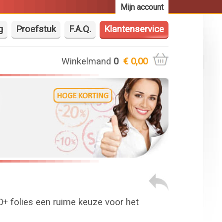
Mijn account
g
Proefstuk
F.A.Q.
Klantenservice
Winkelmand
0
€ 0,00
50+ folies een ruime keuze voor het