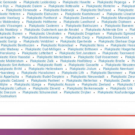
tic Gemonde
Plakplastic Leiderdorp
Plakplastic Havelte
Plakplastic Peperga
P
n Rijn
Plakplastic Dalem
Plakplastic Rottevalle
Plakplastic Wintelre
Plakplas
Plakplastic Ferwoude
Plakplastic Radewijk
Plakplastic Stuifzand
Plakplasti
lastic Heteren
Plakplastic Elahuizen
Plakplastic Kaatsheuvel
Plakplastic IJssels
astic Voorburg
Plakplastic Punthorst
Plakplastic Zandvoort
Plakplastic Marwijksoo
ic Woldendorp
Plakplastic Holtheme
Plakplastic Landhorst
Plakplastic Diphoorn
stic Vlissingen
Plakplastic Casteren
Plakplastic Bakhuizen
Plakplastic Baexem
tic Nootdorp
Plakplastic Ouderkerk aan de Amstel
Plakplastic Achterste Erm
Pla
kplastic Buinen
Plakplastic Ulestraten
Plakplastic Drogeham
Plakplastic Egmon
Moerkapelle
Plakplastic Breklenkamp
Plakplastic Darp
Plakplastic Emmeloord
astic Garijp
Plakplastic Velddriel
Plakplastic Eperheide
Plakplastic Ekehaar Eng
Plakplastic Benthuizen
Plakplastic Rozendaal
Plakplastic Itens
Plakplastic Hass
astic Wadway
Plakplastic Oud-Milligen
Plakplastic Bilthoven
Plakplastic Hoogerh
c Harskamp
Plakplastic Lettelbert
Plakplastic Sint Jansteen
Plakplastic Toornwerd
lastic Klein Haasdal
Plakplastic Merkelbeek
Plakplastic Oud-Vossemeer
Plakpl
stic Middelstum
Plakplastic Zalk
Plakplastic Hoofddorp
Plakplastic Brielle
Pl
kplastic Sint Anthonis
Plakplastic Rooth
Plakplastic Gasselte
Plakplastic Weuste
akplastic Briltil
Plakplastic Hellendoorn
Plakplastic Jislum
Plakplastic Neerkant
 Haarsteeg
Plakplastic Huisduinen
Plakplastic Lith
Plakplastic Starnmeer
Plak
tic Appelscha
Plakplastic Budel-Dorplein
Plakplastic Nieuwstadt
Plakplastic Zie
kplastic Cadzand
Plakplastic Panheel
Plakplastic Wellerlooi
Plakplastic Zwolle
Wijlre
Plakplastic Idzega
Plakplastic Assum
Plakplastic Zeeland
Plakplastic 
lakplastic Lathum
Plakplastic Eleveld
Plakplastic Berkenwoude
Plakplastic Urk
tic Doezum
Plakplastic Schuinesloot
Plakplastic Drijber
Plakplastic Koufurderigg
 Oostmahorn