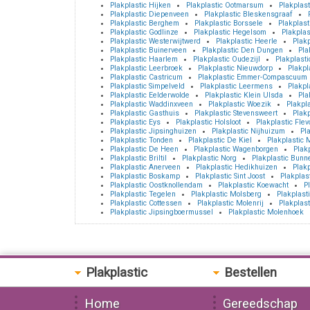
Plakplastic Hijken
Plakplastic Ootmarsum
Plakplas
Plakplastic Diepenveen
Plakplastic Bleskensgraaf
Plakplastic Berghem
Plakplastic Borssele
Plakplast
Plakplastic Godlinze
Plakplastic Hegelsom
Plakplas
Plakplastic Westerwijtwerd
Plakplastic Heerle
Plakp
Plakplastic Buinerveen
Plakplastic Den Dungen
Pla
Plakplastic Haarlem
Plakplastic Oudezijl
Plakplasti
Plakplastic Leerbroek
Plakplastic Nieuwdorp
Plakpl
Plakplastic Castricum
Plakplastic Emmer-Compascuum
Plakplastic Simpelveld
Plakplastic Leermens
Plakpl
Plakplastic Eelderwolde
Plakplastic Klein Ulsda
Pla
Plakplastic Waddinxveen
Plakplastic Woezik
Plakpla
Plakplastic Gasthuis
Plakplastic Stevensweert
Plak
Plakplastic Eys
Plakplastic Holsloot
Plakplastic Flev
Plakplastic Jipsinghuizen
Plakplastic Nijhuizum
Pla
Plakplastic Tonden
Plakplastic De Kiel
Plakplastic 
Plakplastic De Heen
Plakplastic Wagenborgen
Plak
Plakplastic Briltil
Plakplastic Norg
Plakplastic Bunn
Plakplastic Anerveen
Plakplastic Hedikhuizen
Plakp
Plakplastic Boskamp
Plakplastic Sint Joost
Plakplast
Plakplastic Oostknollendam
Plakplastic Koewacht
P
Plakplastic Tegelen
Plakplastic Molsberg
Plakplasti
Plakplastic Cottessen
Plakplastic Molenrij
Plakplast
Plakplastic Jipsingboermussel
Plakplastic Molenhoek
Plakplastic
Bestellen
Home
Gereedschap