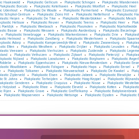
tic Haakswold
Plakplastic Gellicum
Plakplastic Schingen
Plakplastic Manderveen
Plakplastic Borculo
Plakplastic Ketelhaven
Plakplastic Montfort
Plakplastic Heel
ic Udenhout
Plakplastic De Woude
Plakplastic Purmerland
Plakplastic Ezumazijl
tic Schiphol-Centrum
Plakplastic Zions Hill
Plakplastic Nettelhorst
Plakplastic Ha
lastic Heijen
Plakplastic De Tike
Plakplastic Westerblokker
Plakplastic Mesch
kplastic Hellouw
Plakplastic Reuver
Plakplastic Teerns
Plakplastic Heer
Plak
c Poeldijk
Plakplastic Weebosch
Plakplastic Plasmolen
Plakplastic Nijeholtwolde
astic Basse
Plakplastic Wessem
Plakplastic Aardenburg
Plakplastic Biezelinge
Plakplastic Venebrugge
Plakplastic Markenbinnen
Plakplastic Drie
Plakplast
astic Helmond
Plakplastic Zandberg
Plakplastic Westerhoven
Plakplastic Spaarn
kplastic Adorp
Plakplastic Kamperzeedijk-West
Plakplastic Zwanenburg
Plakplas
stic Etten
Plakplastic Westhem
Plakplastic Drijber
Plakplastic Leusden
Plakp
plastic Veessen
Plakplastic Vierhuizen
Plakplastic Zuideinde
Plakplastic Legem
oland
Plakplastic Vethuizen
Plakplastic Zijtaart
Plakplastic Pieterzijl
Plakpla
kplastic Nijland
Plakplastic Loosduinen
Plakplastic Borgharen
Plakplastic Angerl
Middelie
Plakplastic Eppenhuizen
Plakplastic Nieuw-Amsterdam
Plakplastic Eese
plastic Woudbloem
Plakplastic Folsgare
Plakplastic Haps
Plakplastic Eersel
P
e
Plakplastic Tolkamer
Plakplastic Nieuweschoot
Plakplastic De Kwakel
Plak
lastic Zijderveld
Plakplastic Elsen
Plakplastic Jabeek
Plakplastic Blesdijke
ic St. Johns
Plakplastic Terheijden
Plakplastic Hoog-Keppel
Plakplastic Wijnand
lakplastic Genderen
Plakplastic Cruquius
Plakplastic Nisse
Plakplastic Westelbe
c Holysloot
Plakplastic Rhee
Plakplastic Eleveld
Plakplastic Kotten
Plakplasti
ic Rijen
Plakplastic Grave
Plakplastic Greffelkamp
Plakplastic Babylonienbroek
Plakplastic Wapserveen
Plakplastic Wetsinge
Plakplastic Eijsden
Plakplastic