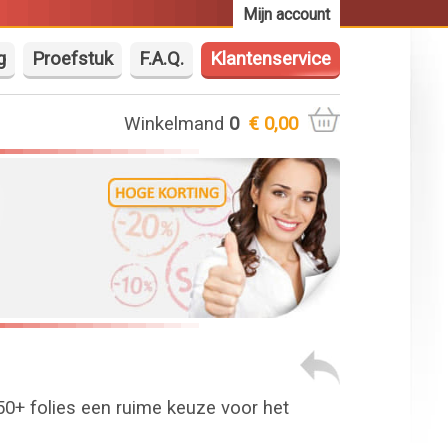
Mijn account
g
Proefstuk
F.A.Q.
Klantenservice
Winkelmand
0
€ 0,00
650+ folies een ruime keuze voor het