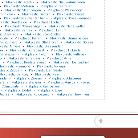
Plakplastic Koedijk
Plakplastic Nieuw-Annerveen
Plakplastic Meteren
Plakplastic Teeffelen
Plakplastic Steenbergen
Plakplastic Westervoort
rbrinkhoek
Plakplastic Oudorp
Plakplastic Twijzel
Plakplastic Nieuwer ter Aa
Plakplastic Boven-Leeuwen
plastic Graetheide
Plakplastic Lochem
Plakplastic Scheveningen
Plakplastic Nederwetten
Plakplastic Venray
Plakplastic Eenum
ic Etzenrade
Plakplastic Voorstonden
woude
Plakplastic Piershil
Plakplastic Gramsbergen
tic Zuidveld
Plakplastic Glanerbrug
Plakplastic Gorssel
lastic Almere
Plakplastic Giessendam
eer
Plakplastic Dorregeest
Plakplastic Hobrede
stic Wapse
Plakplastic Holtum
Plakplastic Putbroek
o
Plakplastic Schardam
Plakplastic Arrien
Plakplastic Beetsterzwaag
Plakplastic Hoenzadriel
lakplastic Roermond
Plakplastic Follega
plastic Zeddam
Plakplastic Den Velde
Plakplastic De Kooy
Plakplastic Kaart
srade
Plakplastic Zweins
Plakplastic Schaveren
ers
Plakplastic Wartena
Plakplastic Aan de Rijksweg
c Colmschate
Plakplastic Kamperveen
Plakplastic Uddel
Plakplastic Epse
 Buurse
Plakplastic Ruigezand
Plakplastic Herwijnen