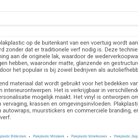
lakplastic op de buitenkant van een voertuig wordt aan
zonder dat er traditionele verf nodig is. Deze techniek
ing aan de originele lak, waardoor de wederverkoopwaa
gen hebben, waaronder matte, glanzende en gestructure
oor het populair is bij zowel bedrijven als autoliefhebb
vend materiaal dat wordt gebruikt voor het bedekken va
 interieurontwerpen. Het is verkrijgbaar in verschillen
rsonalisatie mogelijk maakt. Het vinyl is ontworpen o
 vervaging, krassen en omgevingsinvloeden. Plakplastic 
in autowraps, muurstickers en commerciële branding, en
verf.
plastic Bilderdam
Plakplastic Milsbeek
Plakplastic Schietecoven
Plakplastic Zeg