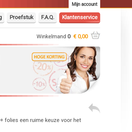
Mijn account
g
Proefstuk
F.A.Q.
Klantenservice
Winkelmand
0
€ 0,00
0+ folies een ruime keuze voor het