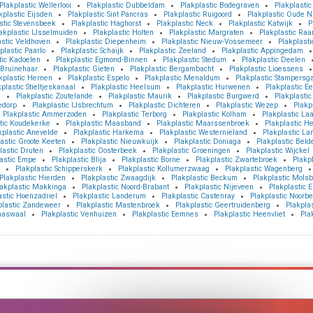
Plakplastic Wellerlooi
Plakplastic Dubbeldam
Plakplastic Bodegraven
Plakplasti
kplastic Eijsden
Plakplastic Sint Pancras
Plakplastic Ruigoord
Plakplastic Oude N
stic Stevensbeek
Plakplastic Haghorst
Plakplastic Neck
Plakplastic Katwijk
P
akplastic IJsselmuiden
Plakplastic Holten
Plakplastic Margraten
Plakplastic Ra
astic Veldhoven
Plakplastic Diepenheim
Plakplastic Nieuw-Vossemeer
Plakplast
plastic Paarlo
Plakplastic Schaijk
Plakplastic Zeeland
Plakplastic Appingedam
tic Kadoelen
Plakplastic Egmond-Binnen
Plakplastic Stedum
Plakplastic Deelen
 Bruinehaar
Plakplastic Gieten
Plakplastic Bergambacht
Plakplastic Lioessens
kplastic Hernen
Plakplastic Espelo
Plakplastic Menaldum
Plakplastic Stampersga
plastic Stieltjeskanaal
Plakplastic Heelsum
Plakplastic Hurwenen
Plakplastic E
m
Plakplastic Zoutelande
Plakplastic Maurik
Plakplastic Burgwerd
Plakplasti
edorp
Plakplastic IJsbrechtum
Plakplastic Dichteren
Plakplastic Wezep
Plakp
Plakplastic Ammerzoden
Plakplastic Terborg
Plakplastic Kolham
Plakplastic La
tic Koudekerke
Plakplastic Maasband
Plakplastic Maarssenbroek
Plakplastic H
kplastic Anevelde
Plakplastic Harkema
Plakplastic Westernieland
Plakplastic L
astic Groote Keeten
Plakplastic Nieuwkuijk
Plakplastic Doniaga
Plakplastic Belde
lastic Druten
Plakplastic Oosterbeek
Plakplastic Groeningen
Plakplastic Wijckel
astic Empe
Plakplastic Blija
Plakplastic Borne
Plakplastic Zwartebroek
Plakp
Plakplastic Schipperskerk
Plakplastic Kollumerzwaag
Plakplastic Wagenberg
Plakplastic Hierden
Plakplastic Zwaagdijk
Plakplastic Beckum
Plakplastic Mols
lakplastic Makkinga
Plakplastic Noord-Brabant
Plakplastic Nijeveen
Plakplastic E
astic Hoenzadriel
Plakplastic Landerum
Plakplastic Castenray
Plakplastic Noorb
plastic Zandeweer
Plakplastic Mastenbroek
Plakplastic Geertruidenberg
Plakpla
laaswaal
Plakplastic Venhuizen
Plakplastic Eemnes
Plakplastic Heenvliet
Pla