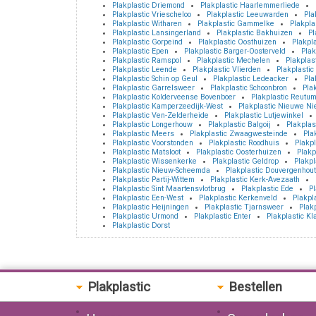
Plakplastic Driemond
Plakplastic Haarlemmerliede
Plakplastic Vriescheloo
Plakplastic Leeuwarden
Pla
Plakplastic Witharen
Plakplastic Gammelke
Plakpla
Plakplastic Lansingerland
Plakplastic Bakhuizen
Pl
Plakplastic Gorpeind
Plakplastic Oosthuizen
Plakpl
Plakplastic Epen
Plakplastic Barger-Oosterveld
Plak
Plakplastic Ramspol
Plakplastic Mechelen
Plakplas
Plakplastic Leende
Plakplastic Vlierden
Plakplastic
Plakplastic Schin op Geul
Plakplastic Ledeacker
Pla
Plakplastic Garrelsweer
Plakplastic Schoonbron
Plak
Plakplastic Kolderveense Bovenboer
Plakplastic Reutu
Plakplastic Kamperzeedijk-West
Plakplastic Nieuwe Ni
Plakplastic Ven-Zelderheide
Plakplastic Lutjewinkel
Plakplastic Longerhouw
Plakplastic Balgoij
Plakplas
Plakplastic Meers
Plakplastic Zwaagwesteinde
Pla
Plakplastic Voorstonden
Plakplastic Roodhuis
Plakpl
Plakplastic Matsloot
Plakplastic Oosterhuizen
Plakp
Plakplastic Wissenkerke
Plakplastic Geldrop
Plakpl
Plakplastic Nieuw-Scheemda
Plakplastic Douvergenhout
Plakplastic Partij-Wittem
Plakplastic Kerk-Avezaath
Plakplastic Sint Maartensvlotbrug
Plakplastic Ede
P
Plakplastic Een-West
Plakplastic Kerkenveld
Plakpl
Plakplastic Heijningen
Plakplastic Tjarnsweer
Plak
Plakplastic Urmond
Plakplastic Enter
Plakplastic K
Plakplastic Dorst
Plakplastic
Bestellen