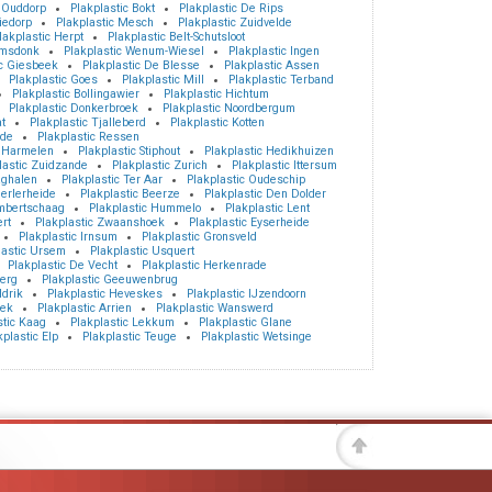
c Ouddorp
Plakplastic Bokt
Plakplastic De Rips
iedorp
Plakplastic Mesch
Plakplastic Zuidvelde
lakplastic Herpt
Plakplastic Belt-Schutsloot
amsdonk
Plakplastic Wenum-Wiesel
Plakplastic Ingen
ic Giesbeek
Plakplastic De Blesse
Plakplastic Assen
Plakplastic Goes
Plakplastic Mill
Plakplastic Terband
Plakplastic Bollingawier
Plakplastic Hichtum
Plakplastic Donkerbroek
Plakplastic Noordbergum
t
Plakplastic Tjalleberd
Plakplastic Kotten
ede
Plakplastic Ressen
c Harmelen
Plakplastic Stiphout
Plakplastic Hedikhuizen
lastic Zuidzande
Plakplastic Zurich
Plakplastic Ittersum
aghalen
Plakplastic Ter Aar
Plakplastic Oudeschip
eerlerheide
Plakplastic Beerze
Plakplastic Den Dolder
ambertschaag
Plakplastic Hummelo
Plakplastic Lent
rt
Plakplastic Zwaanshoek
Plakplastic Eyserheide
Plakplastic Irnsum
Plakplastic Gronsveld
lastic Ursem
Plakplastic Usquert
Plakplastic De Vecht
Plakplastic Herkenrade
berg
Plakplastic Geeuwenbrug
ldrik
Plakplastic Heveskes
Plakplastic IJzendoorn
eek
Plakplastic Arrien
Plakplastic Wanswerd
stic Kaag
Plakplastic Lekkum
Plakplastic Glane
kplastic Elp
Plakplastic Teuge
Plakplastic Wetsinge