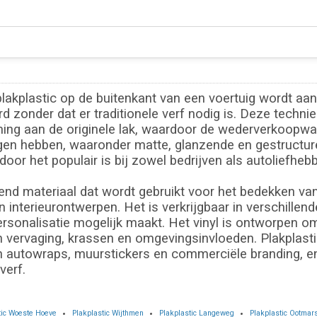
lakplastic op de buitenkant van een voertuig wordt aan
zonder dat er traditionele verf nodig is. Deze techniek
ing aan de originele lak, waardoor de wederverkoopwaa
gen hebben, waaronder matte, glanzende en gestructure
oor het populair is bij zowel bedrijven als autoliefhebb
vend materiaal dat wordt gebruikt voor het bedekken va
 interieurontwerpen. Het is verkrijgbaar in verschillen
rsonalisatie mogelijk maakt. Het vinyl is ontworpen o
 vervaging, krassen en omgevingsinvloeden. Plakplastic 
in autowraps, muurstickers en commerciële branding, en
verf.
tic Woeste Hoeve
Plakplastic Wijthmen
Plakplastic Langeweg
Plakplastic Ootma