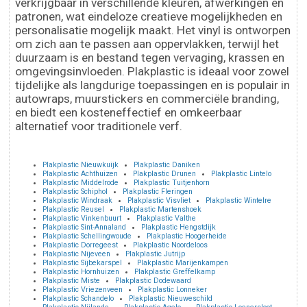
verkrijgbaar in verschillende kleuren, afwerkingen en
patronen, wat eindeloze creatieve mogelijkheden en
personalisatie mogelijk maakt. Het vinyl is ontworpen
om zich aan te passen aan oppervlakken, terwijl het
duurzaam is en bestand tegen vervaging, krassen en
omgevingsinvloeden. Plakplastic is ideaal voor zowel
tijdelijke als langdurige toepassingen en is populair in
autowraps, muurstickers en commerciële branding,
en biedt een kosteneffectief en omkeerbaar
alternatief voor traditionele verf.
Plakplastic Nieuwkuijk
Plakplastic Daniken
Plakplastic Achthuizen
Plakplastic Drunen
Plakplastic Lintelo
Plakplastic Middelrode
Plakplastic Tuitjenhorn
Plakplastic Schiphol
Plakplastic Fleringen
Plakplastic Windraak
Plakplastic Visvliet
Plakplastic Wintelre
Plakplastic Reusel
Plakplastic Martenshoek
Plakplastic Vinkenbuurt
Plakplastic Valthe
Plakplastic Sint-Annaland
Plakplastic Hengstdijk
Plakplastic Schellingwoude
Plakplastic Hoogerheide
Plakplastic Dorregeest
Plakplastic Noordeloos
Plakplastic Nijeveen
Plakplastic Jutrijp
Plakplastic Sijbekarspel
Plakplastic Marijenkampen
Plakplastic Hornhuizen
Plakplastic Greffelkamp
Plakplastic Miste
Plakplastic Dodewaard
Plakplastic Vriezenveen
Plakplastic Lonneker
Plakplastic Schandelo
Plakplastic Nieuweschild