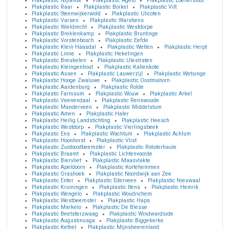
Plakplastic Nijlande
Plakplastic Agelo
Plakplastic Loenersloot
Plakplastic Raar
Plakplastic Borkel
Plakplastic Vilt
Plakplastic Steenwijkerwold
Plakplastic Ulicoten
Plakplastic Varsen
Plakplastic Warstiens
Plakplastic Wieldrecht
Plakplastic Westdorpe
Plakplastic Breklenkamp
Plakplastic Bruntinge
Plakplastic Vorstenbosch
Plakplastic Eefde
Plakplastic Klein Haasdal
Plakplastic Welten
Plakplastic Herpt
Plakplastic Linne
Plakplastic Hekelingen
Plakplastic Breukelen
Plakplastic Ulestraten
Plakplastic Kleingenhout
Plakplastic Kallenkote
Plakplastic Assen
Plakplastic Lauwerzijl
Plakplastic Wetsinge
Plakplastic Hooge Zwaluwe
Plakplastic Oostmahorn
Plakplastic Aardenburg
Plakplastic Rolde
Plakplastic Farmsum
Plakplastic Wouw
Plakplastic Arkel
Plakplastic Veenendaal
Plakplastic Renswoude
Plakplastic Manderveen
Plakplastic Middelstum
Plakplastic Amen
Plakplastic Haler
Plakplastic Heilig Landstichting
Plakplastic Heesch
Plakplastic Westdorp
Plakplastic Vierlingsbeek
Plakplastic Ens
Plakplastic Wachtum
Plakplastic Achlum
Plakplastic Hoonhorst
Plakplastic Vlist
Plakplastic Zuidoostbeemster
Plakplastic Rotsterhaule
Plakplastic Braamt
Plakplastic Lichtenvoorde
Plakplastic Biervliet
Plakplastic Maasvlakte
Plakplastic Apeldoorn
Plakplastic Kortehemmen
Plakplastic Grashoek
Plakplastic Noordwijk aan Zee
Plakplastic Enter
Plakplastic Ederveen
Plakplastic Nieuwaal
Plakplastic Kruiningen
Plakplastic Itens
Plakplastic Hemrik
Plakplastic Wengelo
Plakplastic Woudrichem
Plakplastic Westbeemster
Plakplastic Haps
Plakplastic Markelo
Plakplastic De Blesse
Plakplastic Beetsterzwaag
Plakplastic Windwardside
Plakplastic Augustinusga
Plakplastic Biggekerke
Plakplastic Kethel
Plakplastic Mijnsheerenland