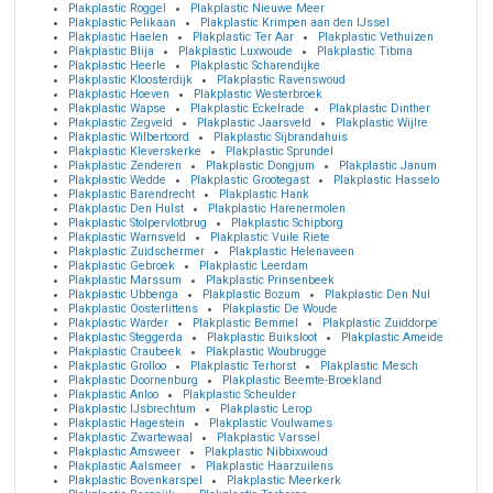
Plakplastic Roggel
Plakplastic Nieuwe Meer
Plakplastic Pelikaan
Plakplastic Krimpen aan den IJssel
Plakplastic Haelen
Plakplastic Ter Aar
Plakplastic Vethuizen
Plakplastic Blija
Plakplastic Luxwoude
Plakplastic Tibma
Plakplastic Heerle
Plakplastic Scharendijke
Plakplastic Kloosterdijk
Plakplastic Ravenswoud
Plakplastic Hoeven
Plakplastic Westerbroek
Plakplastic Wapse
Plakplastic Eckelrade
Plakplastic Dinther
Plakplastic Zegveld
Plakplastic Jaarsveld
Plakplastic Wijlre
Plakplastic Wilbertoord
Plakplastic Sijbrandahuis
Plakplastic Kleverskerke
Plakplastic Sprundel
Plakplastic Zenderen
Plakplastic Dongjum
Plakplastic Janum
Plakplastic Wedde
Plakplastic Grootegast
Plakplastic Hasselo
Plakplastic Barendrecht
Plakplastic Hank
Plakplastic Den Hulst
Plakplastic Harenermolen
Plakplastic Stolpervlotbrug
Plakplastic Schipborg
Plakplastic Warnsveld
Plakplastic Vuile Riete
Plakplastic Zuidschermer
Plakplastic Helenaveen
Plakplastic Gebroek
Plakplastic Leerdam
Plakplastic Marssum
Plakplastic Prinsenbeek
Plakplastic Ubbenga
Plakplastic Bozum
Plakplastic Den Nul
Plakplastic Oosterlittens
Plakplastic De Woude
Plakplastic Warder
Plakplastic Bemmel
Plakplastic Zuiddorpe
Plakplastic Steggerda
Plakplastic Buiksloot
Plakplastic Ameide
Plakplastic Craubeek
Plakplastic Woubrugge
Plakplastic Grolloo
Plakplastic Terhorst
Plakplastic Mesch
Plakplastic Doornenburg
Plakplastic Beemte-Broekland
Plakplastic Anloo
Plakplastic Scheulder
Plakplastic IJsbrechtum
Plakplastic Lerop
Plakplastic Hagestein
Plakplastic Voulwames
Plakplastic Zwartewaal
Plakplastic Varssel
Plakplastic Amsweer
Plakplastic Nibbixwoud
Plakplastic Aalsmeer
Plakplastic Haarzuilens
Plakplastic Bovenkarspel
Plakplastic Meerkerk