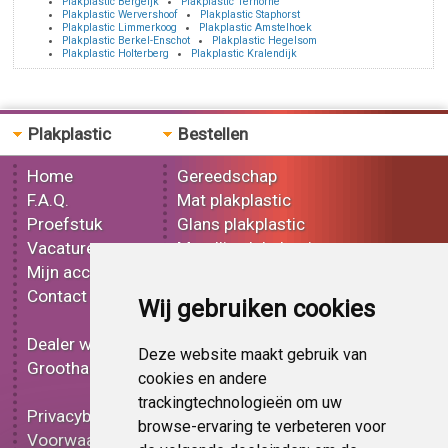
Plakplastic Bergeijk
Plakplastic Terhorne
Plakplastic Wervershoof
Plakplastic Staphorst
Plakplastic Limmerkoog
Plakplastic Amstelhoek
Plakplastic Berkel-Enschot
Plakplastic Hegelsom
Plakplastic Holterberg
Plakplastic Kralendijk
Plakplastic
Bestellen
Home
Gereedschap
F.A.Q.
Mat plakplastic
Proefstuk
Glans plakplastic
Vacatures
Metallic plakplastic
Mijn account
3D plakplastic
Contact
Effect plakplastic
Wij gebruiken cookies
Bedrukt plakplastic
Dealer worden
Carbon plakplastic
Deze website maakt gebruik van
Groothandel
Lampen folie
cookies en andere
Functionele folie
trackingtechnologieën om uw
Privacybeleid
Plakplastic korting
browse-ervaring te verbeteren voor
Voorwaarden
Op bestelling