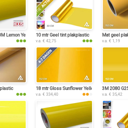
M Lemon Yellow Matt plakplastic
10 mtr Geel tint plakplastic
Mat geel pla
v.a. € 42,75
v.a. € 1,19
plastic
18 mtr Gloss Sunflower Yellow 3134 plakplast
3M 2080 G25 
v.a. € 334,40
v.a. € 35,42