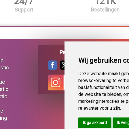
24/7
121K
Support
Bestellingen
Pagina delen
Wij gebruiken c
ic
stic
Deze website maakt gebr
browse-ervaring te verb
tic
basisfunctionaliteit van
stic
de website te bieden
,
om
tic
marketinginteracties te 
relevanter voor u zijn
.
ie
ting
Ik ga akkoord
Ik wei