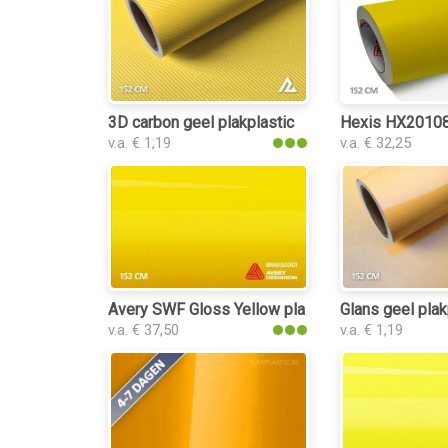
3D carbon geel plakplastic
Hexis HX20108
v.a. € 1,19
v.a. € 32,25
Avery SWF Gloss Yellow plakplastic
Glans geel plak
v.a. € 37,50
v.a. € 1,19