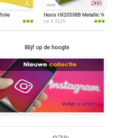
stic
folie
Hexis HX20558B Metallic Yellow Gloss plak
v.a. € 32,25
Blijf op de hoogte