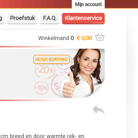
Mijn account
g
Proefstuk
F.A.Q.
Klantenservice
Winkelmand
0
€ 0,00
 cm breed en door warmte rek- en