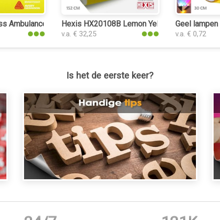
tic
s Ambulance Yellow plakplastic
Hexis HX20108B Lemon Yellow Gloss plakpla
Geel lampen 
v.a. € 32,25
v.a. € 0,72
Is het de eerste keer?