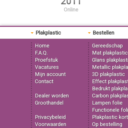
2011
Online
Plakplastic
Bestellen
Home
Gereedschap
F.A.Q.
Mat plakplastic
Proefstuk
Glans plakplast
Vacatures
Metallic plakpla
Mijn account
3D plakplastic
Contact
Effect plakplas
Bedrukt plakpla
Dealer worden
Carbon plakplas
Groothandel
Lampen folie
Functionele fol
Privacybeleid
Plakplastic kor
Voorwaarden
Op bestelling