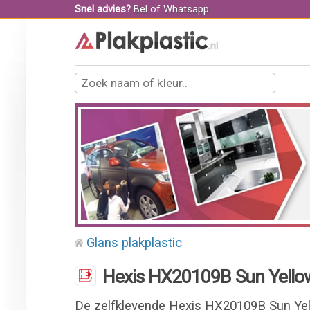
Snel advies?
Bel
of
Whatsapp
Glans plakplastic
Hexis HX20109B Sun Yellow
De zelfklevende Hexis HX20109B Sun Yell