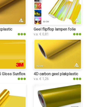
kplastic
Geel flipflop lampen folie
v.a. € 0,81
ic
Gloss Sunflower plakplastic
4D carbon geel plakplastic
v.a. € 1,26