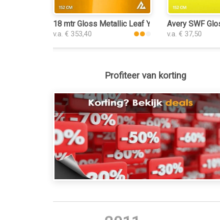
18 mtr Gloss Metallic Leaf Yellow 3058 plakplas
Avery SWF Glos
v.a. € 353,40
v.a. € 37,50
Profiteer van korting